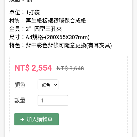
單位：1打裝
材質：再生紙板裱褙環保合成紙
金具：2〞圓型三孔夾
尺寸：A4規格-(280X65X307mm)
特色：背中彩色背條可隨意更換(有耳夾具)
NT$ 2,554
NT$ 3,648
顏色
數量
加入購物車