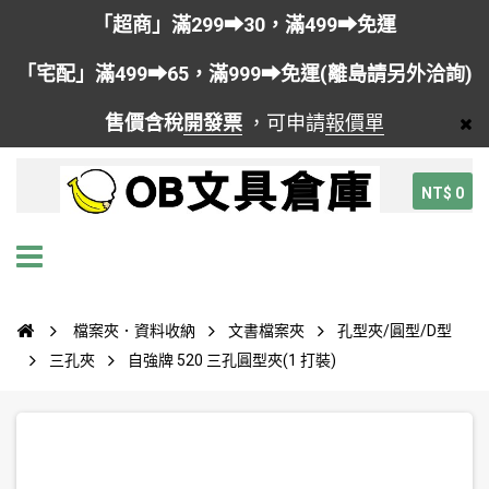
「超商」滿299➡30，滿499➡免運
「宅配」滿499➡65，滿999➡免運(離島請另外洽詢)
售價含稅
開發票
，可申請
報價單
NT$ 0
檔案夾．資料收納
文書檔案夾
孔型夾/圓型/D型
三孔夾
自強牌 520 三孔圓型夾(1 打裝)