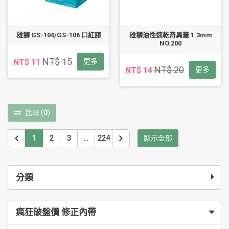
雄獅 GS-104/GS-106 口紅膠
雄獅油性速乾奇異筆 1.3mm
NO.200
NT$ 15
NT$ 11
更多
NT$ 20
NT$ 14
更多
比較
(
0
)
1
2
3
...
224
顯示全部
分類
瘋狂破盤價 修正內帶