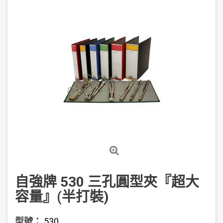
自強牌 530 三孔圓型夾『超大
容量』(半打裝)
型號：
530