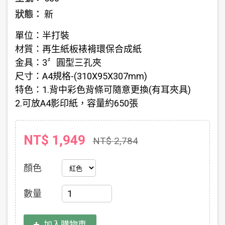
狀態：
新
單位：半打裝
材質：再生紙板裱褙環保合成紙
金具：3〞圓型三孔夾
尺寸：A4規格-(310X95X307mm)
特色：1.背中彩色背條可隨意更換(有耳夾具)
2.可放A4影印紙，容量約650張
NT$ 1,949
NT$ 2,784
顏色
數量
加入購物車