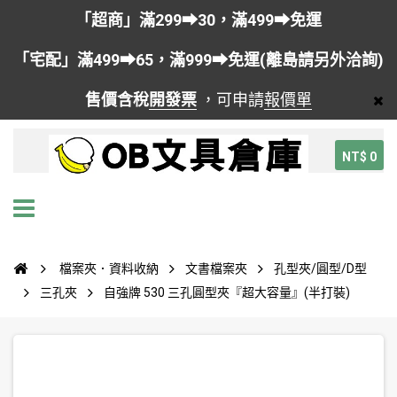
「超商」滿299➡30，滿499➡免運
「宅配」滿499➡65，滿999➡免運(離島請另外洽詢)
售價含稅
開發票
，可申請
報價單
NT$ 0
檔案夾．資料收納
文書檔案夾
孔型夾/圓型/D型
三孔夾
自強牌 530 三孔圓型夾『超大容量』(半打裝)