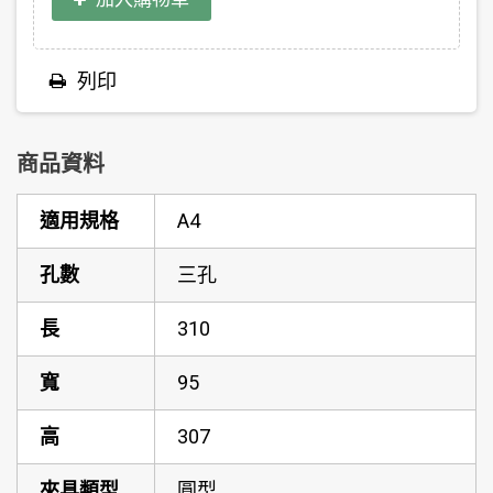
列印
商品資料
適用規格
A4
孔數
三孔
長
310
寬
95
高
307
夾具類型
圓型