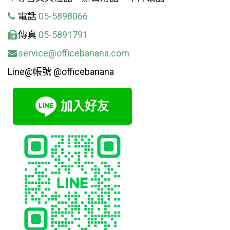
電話
05-5898066
傳真
05-5891791
service@officebanana.com
Line@帳號 @officebanana