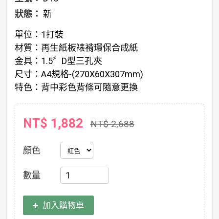
狀態：
新
單位：1打裝
材質：再生紙板裱褙環保合成紙
金具：1.5〞D型三孔夾
尺寸：A4規格-(270X60X307mm)
特色：背中彩色背條可隨意更換
NT$ 1,882
NT$ 2,688
顏色
數量
加入購物車