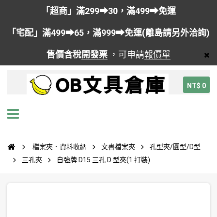
「超商」滿299➡30，滿499➡免運
「宅配」滿499➡65，滿999➡免運(離島請另外洽詢)
售價含稅
開發票
，可申請
報價單
NT$ 0
檔案夾．資料收納
文書檔案夾
孔型夾/圓型/D型
三孔夾
自強牌 D15 三孔 D 型夾(1 打裝)