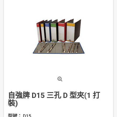
自強牌 D15 三孔 D 型夾(1 打
裝)
型號：
D15