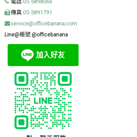
電話
05-5898066
傳真
05-5891791
service@officebanana.com
Line@帳號 @officebanana