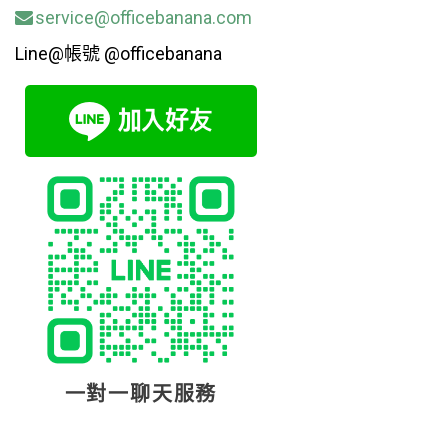
service@officebanana.com
Line@帳號 @officebanana
一對一聊天服務