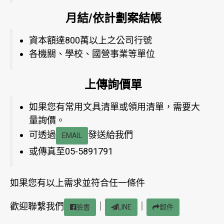
月結/依計劃案結帳
資本額達800萬以上之公司行號
各機關、學校、國營事業等單位
上傳詢價單
如果您有常用文具清單或領用清單，需要大
量詢價。
可透過
發送給我們
EMAIL
或傳真至05-5891791
如果您有以上需求並符合任一條件
歡迎聯繫我們
｜
｜
臉書
LINE
郵件