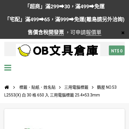
「超商」滿299➡30，滿499➡免運
「宅配」滿499➡65，滿999➡免運(離島請另外洽詢)
售價含稅
開發票
，可申請
報價單
NT$ 0
標籤．貼紙．姓名貼
三用電腦標籤
鶴屋 NO.53
L2553(X) 白 30 格 650 入 三用電腦標籤 25.4×53.3mm