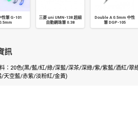
中性筆 G-101
三菱 uni UMN-138 超細
Double A 0.5mm 中性
0.5mm
自動鋼珠筆 0.38
筆 DGP-105
資訊
料：20色(黑/藍/紅/綠/深藍/深茶/深綠/紫/紫藍/酒紅/翠
橘/天空藍/赤紫/淡粉紅/金黃)