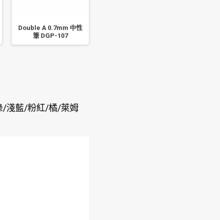
Double A 0.7mm 中性
PILOT 百樂 0.38 Juice
Pentel 
筆 DGP-107
果汁筆 LJU-10UF
筆 0.
綠/淺藍/粉紅/橘/萊姆