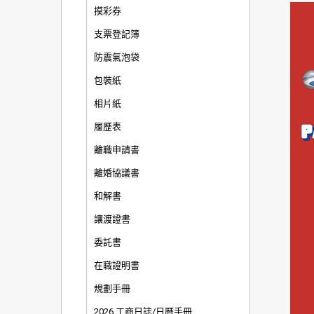
摸彩券
支票登記簿
防震氣泡袋
包裝紙
相片紙
履歷表
離職申請書
離婚協議書
和解書
讓渡證書
委託書
在職證明書
規劃手冊
2026 工商日誌/日曆手冊