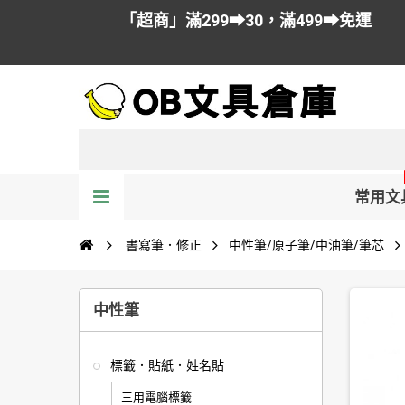
「超商」滿299➡30，滿499➡免運
常用文
書寫筆．修正
中性筆/原子筆/中油筆/筆芯
中性筆
標籤．貼紙．姓名貼
三用電腦標籤