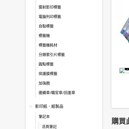
雷射影印標籤
電腦列印標籤
自黏標籤
標籤機
標籤機耗材
分類索引片標籤
圓點標籤
保護膜標籤
加強圈
連續章/職官章/回墨章
影印紙．紙製品
筆記本
購買
活頁筆記