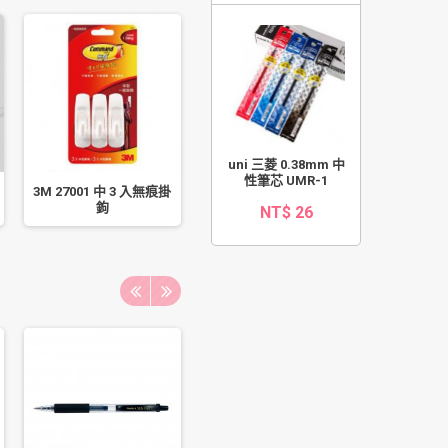
uni 三菱 0.38mm 中
性筆芯 UMR-1
3M 27001 中 3 入無痕掛
LIFE 徠福 壓克力座席卡
北極熊 雙
鉤
架
膠
NT$ 26
6/12/1