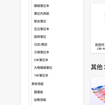
橫線筆記本
筆記內頁紙
膠皮筆記
空白筆記本
固頁筆記
日誌/週誌
圓
珠友 透明方形考試筆袋
WIP 聯合 L 型資料夾
利百代
m
(中) 顏色隨機
CE310 彩色 12 入
LM-6
方格筆記本
25K筆記本
其他 
大格橫線筆記
16K筆記本
美術用紙
圖畫紙
幼教用紙