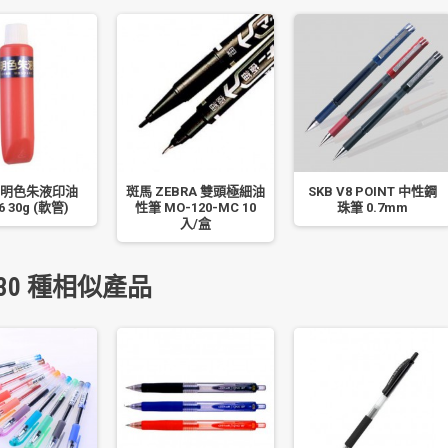
 明色朱液印油
斑馬 ZEBRA 雙頭極細油
SKB V8 POINT 中性鋼
6 30g (軟管)
性筆 MO-120-MC 10
珠筆 0.7mm
入/盒
30 種相似產品