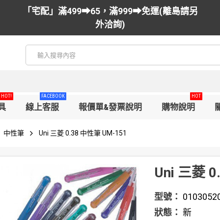
「宅配」滿499➡65，滿999➡免運(離島請另
外洽詢)
HOT!
FACEBOOK
HOT
具
線上客服
報價單&發票說明
購物說明
中性筆
Uni 三菱 0.38 中性筆 UM-151
Uni 三菱 
型號：
0103052
狀態：
新