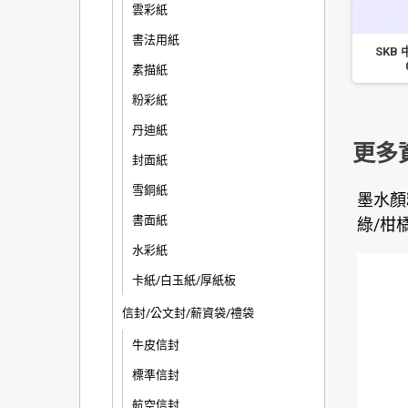
雲彩紙
書法用紙
【節奏 Tempo】 GL-
【雄獅】自動中性筆/0.5
SKB 
120 中性筆/0.38 12入
GL530 12入
素描紙
粉彩紙
丹迪紙
更多
封面紙
雪銅紙
墨水顏
書面紙
綠/柑
水彩紙
卡紙/白玉紙/厚紙板
信封/公文封/薪資袋/禮袋
牛皮信封
標準信封
航空信封