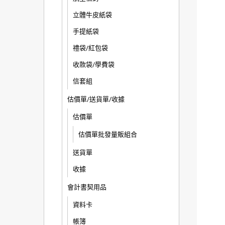
立體牛皮紙袋
手提紙袋
禮袋/紅包袋
收款袋/學費袋
信套組
估價單/送貨單/收據
估價單
估價單批發量販組合
送貨單
收據
會計書契用品
資料卡
帳簿