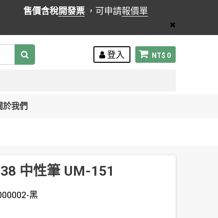
售價含稅
開發票
，可申請
報價單
登入
NT$ 0
關於我們
0.38 中性筆 UM-151
000002-黑