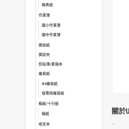
報表紙
作業簿
國小作業簿
國中作業簿
獎狀紙
獎狀夾
剪貼簿/素描本
複寫紙
A4複寫紙
發票用複寫紙
稿紙/十行紙
關於U
稿紙
收支本
`