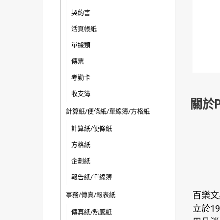
契約書
活頁帳紙
單據類
傳票
考勤卡
收支簿
關於P
計算紙/便條紙/單線簿/方格紙
計算紙/便條紙
方格紙
企劃紙
報告紙/單線簿
百樂文
事務/傳真/報表紙
立於1
傳真紙/熱感紙