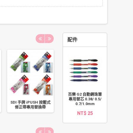
配件
百樂 G2 自動鋼珠筆
專用替芯 0.38/ 0.5/
SDI 手牌 iPUSH 按壓式
南冠 標準紅字薪資袋
金益山 
0.7/1.0mm
修正帶專用替換帶
19.1x10CM 50 入
NT$ 25