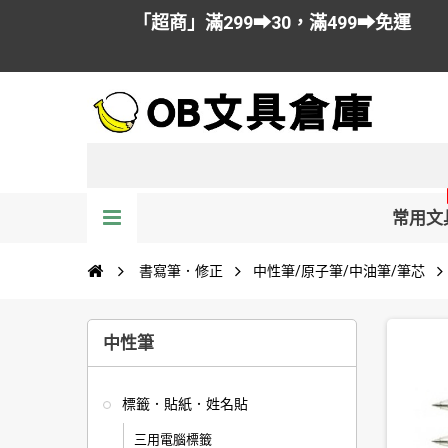
「超商」滿299➡30，滿499➡免運
常用文
書寫筆．修正
中性筆/原子筆/中油筆/筆芯
中性筆
標籤．貼紙．姓名貼
三用電腦標籤