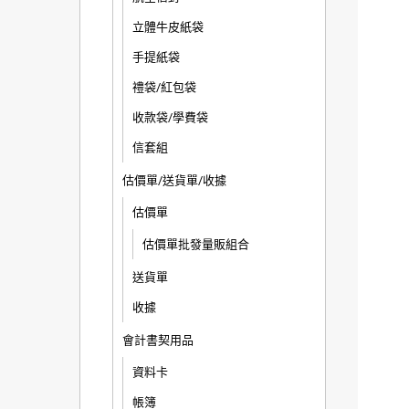
立體牛皮紙袋
手提紙袋
禮袋/紅包袋
收款袋/學費袋
信套組
估價單/送貨單/收據
估價單
估價單批發量販組合
送貨單
收據
會計書契用品
資料卡
帳簿