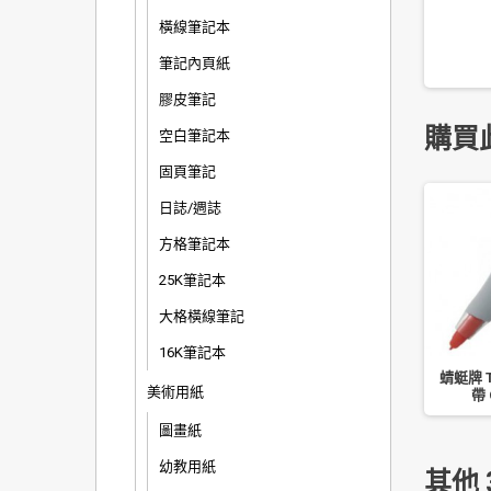
橫線筆記本
筆記內頁紙
膠皮筆記
購買
空白筆記本
固頁筆記
日誌/週誌
方格筆記本
25K筆記本
大格橫線筆記
16K筆記本
-
飛龍 油性筆 平頭 N861
Double A 0.7mm 按壓
蜻蜓牌 
美術用紙
式原子筆 DBP-107
帶 
圖畫紙
幼教用紙
其他 