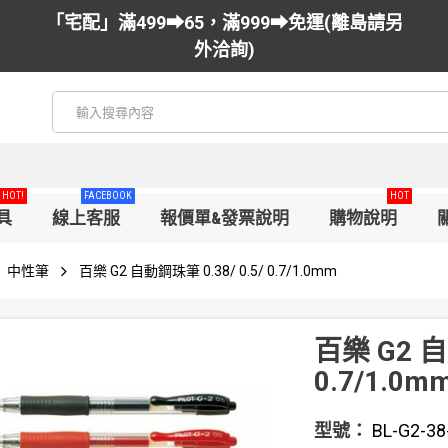
「宅配」滿499➡65，滿999➡免運(離島請另
外洽詢)
HOT!
FACEBOOK
HOT
具
線上客服
報價單&發票說明
購物說明
中性筆
百樂 G2 自動鋼珠筆 0.38/ 0.5/ 0.7/1.0mm
百樂 G2 自
0.7/1.0m
型號：
BL-G2-38