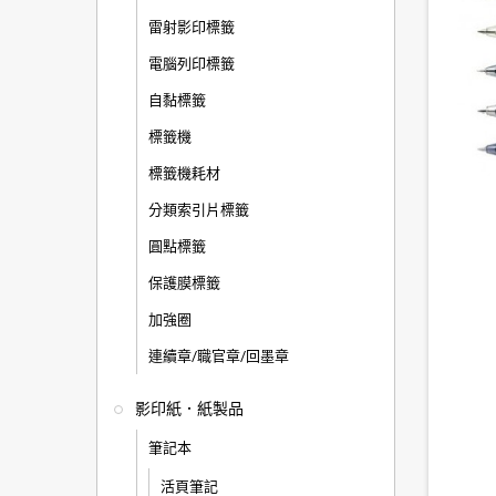
雷射影印標籤
電腦列印標籤
自黏標籤
標籤機
標籤機耗材
分類索引片標籤
圓點標籤
保護膜標籤
加強圈
連續章/職官章/回墨章
影印紙．紙製品
筆記本
活頁筆記