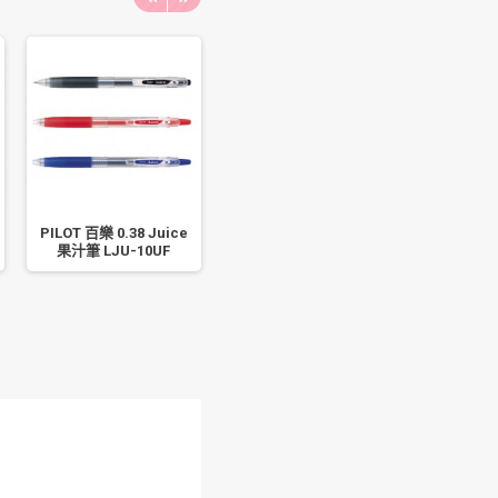
PILOT 百樂 0.38 Juice
Pentel 飛龍 K108 中性
PURE 書源
果汁筆 LJU-10UF
筆 0.8mm 一打入
蘭