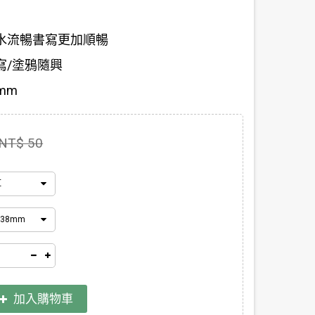
水流暢書寫更加順暢
寫/塗鴉隨興
0mm
NT$ 50
紅
.38mm
加入購物車