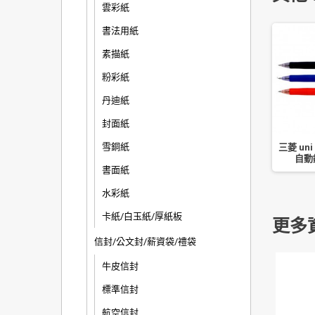
雲彩紙
書法用紙
素描紙
粉彩紙
丹迪紙
封面紙
雪銅紙
【雄獅】自動中性筆/0.5
【Tomato】 2色速乾中
三菱 uni
GL530 12入
性筆0.5 (BC-40)
自動鋼
書面紙
水彩紙
卡紙/白玉紙/厚紙板
更多
信封/公文封/薪資袋/禮袋
牛皮信封
標準信封
航空信封