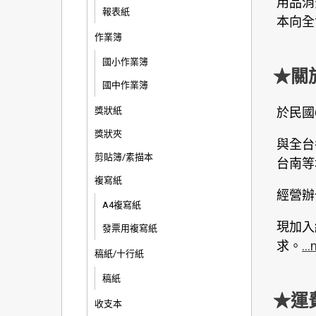
用品消
報表紙
本向全
作業簿
國小作業簿
★關
國中作業簿
獎狀紙
於民國
獎狀夾
與全台
剪貼簿/素描本
台南等
複寫紙
經營辦
A4複寫紙
現加入
發票用複寫紙
求。
...
稿紙/十行紙
稿紙
★運
收支本