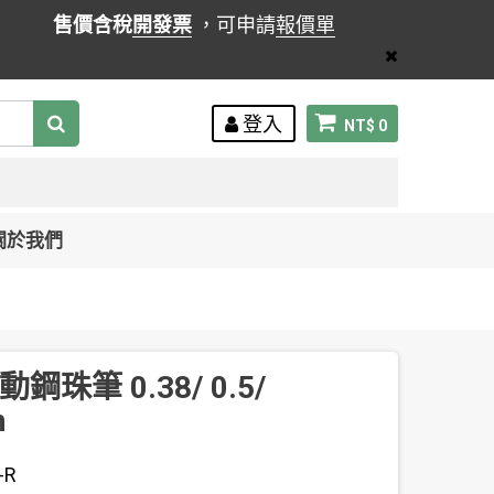
售價含稅
開發票
，可申請
報價單
登入
NT$ 0
關於我們
動鋼珠筆 0.38/ 0.5/
m
-R