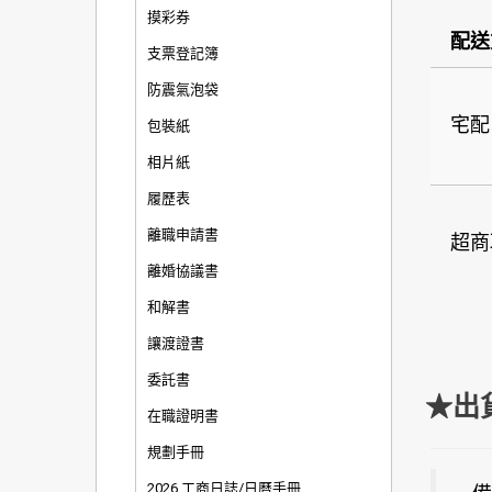
摸彩券
配送
支票登記簿
防震氣泡袋
宅配
包裝紙
相片紙
履歷表
離職申請書
超商
離婚協議書
和解書
讓渡證書
委託書
★出
在職證明書
規劃手冊
2026 工商日誌/日曆手冊