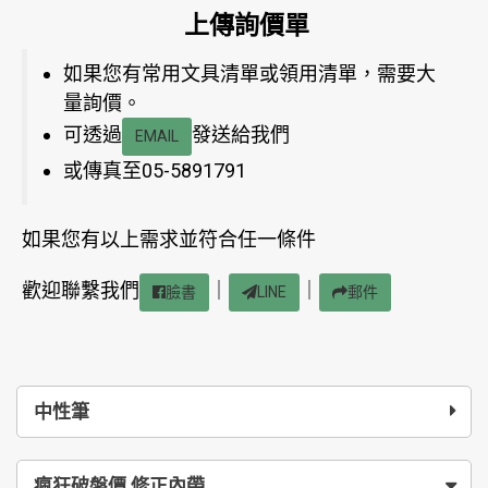
上傳詢價單
如果您有常用文具清單或領用清單，需要大
量詢價。
可透過
發送給我們
EMAIL
或傳真至05-5891791
如果您有以上需求並符合任一條件
歡迎聯繫我們
｜
｜
臉書
LINE
郵件
中性筆
瘋狂破盤價 修正內帶