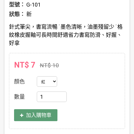
型號：
G-101
狀態：
新
針式筆尖，書寫流暢 ˙墨色清晰，油墨殘留少 ˙格
紋橡皮握軸可長時間舒適省力書寫防滑、好握、
好拿
NT$ 7
NT$ 10
顏色
數量
加入購物車