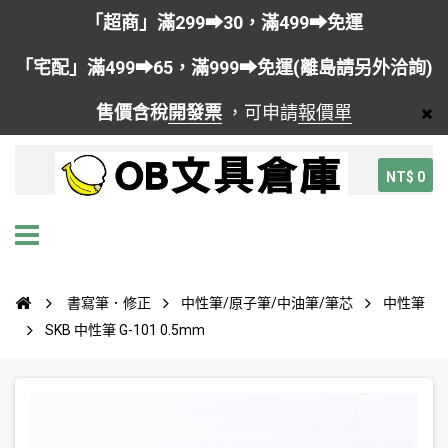
「超商」滿299➡30，滿499➡免運
「宅配」滿499➡65，滿999➡免運(離島請另外洽詢)
售價含稅
開發票
，可申請
報價單
NT$ 0
書寫筆．修正
中性筆/原子筆/中油筆/筆芯
中性筆
SKB 中性筆 G-101 0.5mm