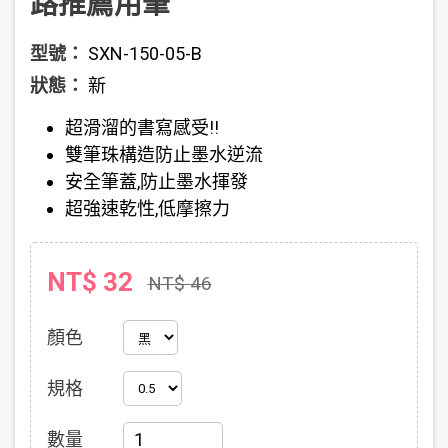
路推薦用筆
型號：
SXN-150-05-B
狀態：
新
超滑溜的書寫感受!!
雙筆珠構造防止墨水逆流
安全筆蓋,防止墨水揮發
超強速乾性,低摩擦力
NT$ 32
NT$ 46
顏色
規格
數量