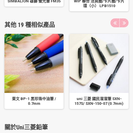
SIMBALION 雄獅 螢光筆 FM35
WIP 聯合 活頁圈/卡片圈/卡片
環（小） LPB1510
其他 19 種相似產品
東文 BP-1 黑珍珠中油筆 /
uni 三菱 國民溜溜筆 SXN-
0.7mm
157S/ SXN-150-07 (0.7mm)
關於Uni三菱鉛筆