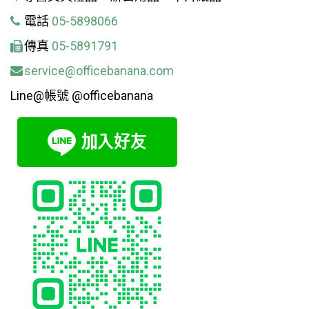
電話
05-5898066
傳真
05-5891791
service@officebanana.com
Line@帳號 @officebanana