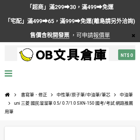
「超商」滿299➡30，滿499➡免運
「宅配」滿499➡65，滿999➡免運(離島請另外洽詢)
售價含稅
開發票
，可申請
報價單
NT$ 0
書寫筆．修正
中性筆/原子筆/中油筆/筆芯
中油筆
uni 三菱 國民溜溜筆 0.5/ 0.7/1.0 SXN-150 國考/考試 網路推薦
用筆