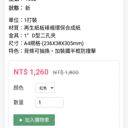
狀態：
新
單位：1打裝
材質：再生紙板裱褙環保合成紙
金具：1〞D型二孔夾
尺寸：A4規格-(236X38X305mm)
特色：背條可抽換，加裝鐵半框防撞擊
NT$ 1,260
NT$ 1,800
顏色
數量
加入購物車