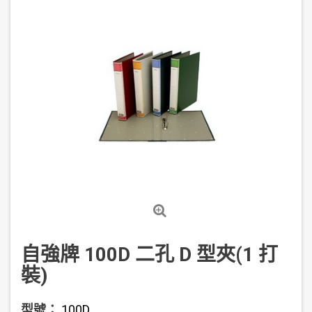
自強牌 100D 二孔 D 型夾(1 打
裝)
型號：
100D