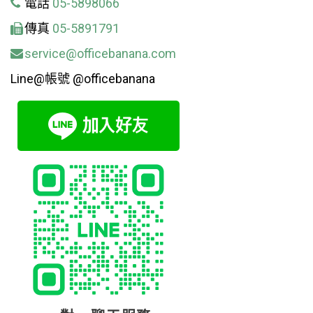
電話
05-5898066
傳真
05-5891791
service@officebanana.com
Line@帳號 @officebanana