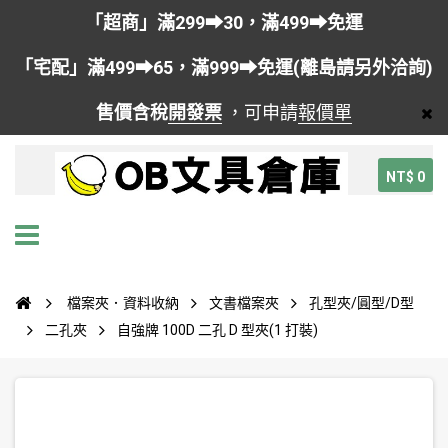
「超商」滿299➡30，滿499➡免運
「宅配」滿499➡65，滿999➡免運(離島請另外洽詢)
售價含稅
開發票
，可申請
報價單
NT$ 0
檔案夾．資料收納
文書檔案夾
孔型夾/圓型/D型
二孔夾
自強牌 100D 二孔 D 型夾(1 打裝)