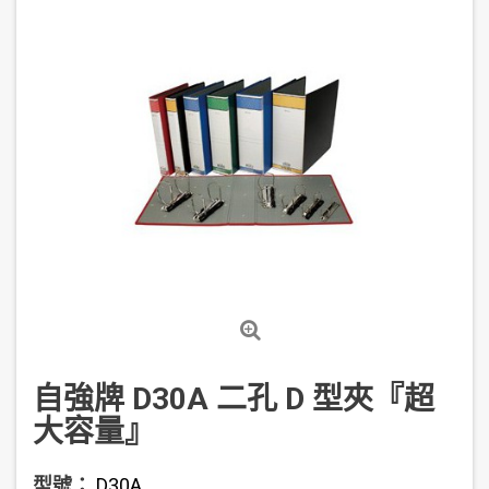
自強牌 D30A 二孔 D 型夾『超
大容量』
型號：
D30A