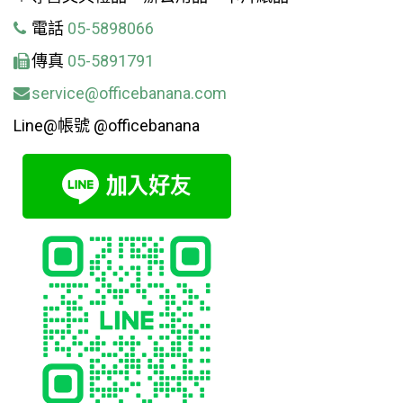
電話
05-5898066
傳真
05-5891791
service@officebanana.com
Line@帳號 @officebanana