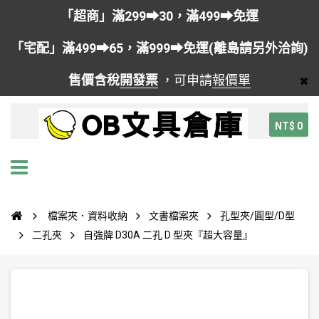
「超商」滿299➡30，滿499➡免運
「宅配」滿499➡65，滿999➡免運(離島請另外洽詢)
售價含稅
開發票
，可申請
報價單
NT$ 0
檔案夾．資料收納
文書檔案夾
孔型夾/圓型/D型
二孔夾
自強牌 D30A 二孔 D 型夾『超大容量』