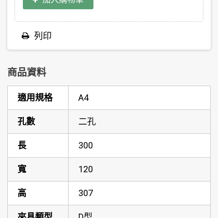
列印
商品資料
適用規格
A4
孔數
二孔
長
300
寬
120
高
307
夾具類型
D型