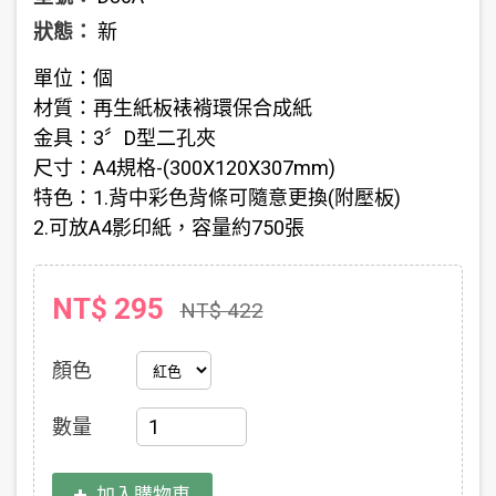
狀態：
新
單位：個
材質：再生紙板裱褙環保合成紙
金具：3〞D型二孔夾
尺寸：A4規格-(300X120X307mm)
特色：1.背中彩色背條可隨意更換(附壓板)
2.可放A4影印紙，容量約750張
NT$ 295
NT$ 422
顏色
數量
加入購物車