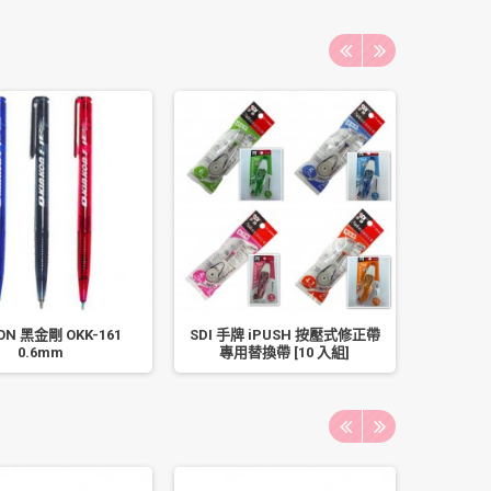
KON 黑金剛 OKK-161
SDI 手牌 iPUSH 按壓式修正帶
切割墊 1
0.6mm
專用替換帶 [10 入組]