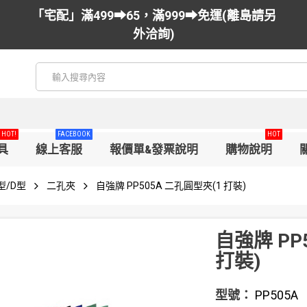
「宅配」滿499➡65，滿999➡免運(離島請另
外洽詢)
HOT!
FACEBOOK
HOT
具
線上客服
報價單&發票說明
購物說明
型/D型
二孔夾
自強牌 PP505A 二孔圓型夾(1 打裝)
自強牌 PP
打裝)
型號：
PP505A