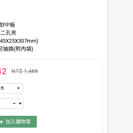
P.P板
型二孔夾
5X25X307mm)
抽換(附內袋)
42
NT$ 1,488
紅色
加入購物車