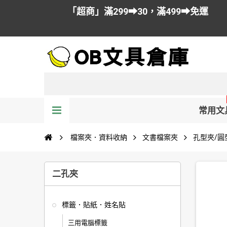
「超商」滿299➡30，滿499➡免運
常用文
檔案夾．資料收納
文書檔案夾
孔型夾/圓
二孔夾
標籤．貼紙．姓名貼
三用電腦標籤