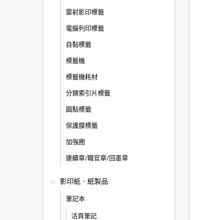
雷射影印標籤
電腦列印標籤
自黏標籤
標籤機
標籤機耗材
分類索引片標籤
圓點標籤
保護膜標籤
加強圈
連續章/職官章/回墨章
影印紙．紙製品
筆記本
活頁筆記