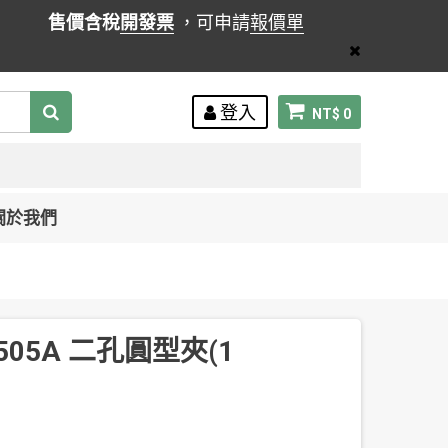
售價含稅
開發票
，可申請
報價單
登入
NT$ 0
關於我們
505A 二孔圓型夾(1