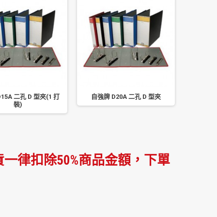
15A 二孔 D 型夾(1 打
自強牌 D20A 二孔 D 型夾
自強牌 D2
裝)
一律扣除50%商品金額，下單