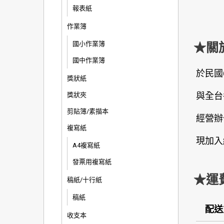
報表紙
作業簿
國小作業簿
★關
國中作業簿
於民國
獎狀紙
與全台
獎狀夾
剪貼簿/素描本
經營辦
複寫紙
現加入
A4複寫紙
發票用複寫紙
★運
稿紙/十行紙
稿紙
配送
收支本