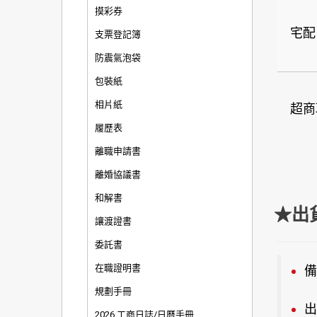
摸彩券
宅配
支票登記簿
防震氣泡袋
包裝紙
相片紙
超商
履歷表
離職申請書
離婚協議書
和解書
★出
讓渡證書
委託書
在職證明書
備
規劃手冊
出
2026 工商日誌/日曆手冊