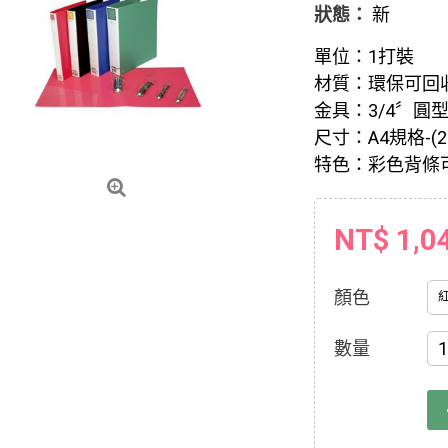
狀態：
新
單位：1打裝
材質：環保可回收
金具：3/4〞圓
尺寸：A4規格-(24
特色：彩色背條可
NT$ 1,0
顏色
數量