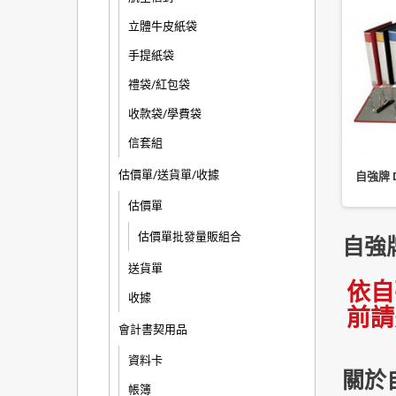
立體牛皮紙袋
手提紙袋
禮袋/紅包袋
收款袋/學費袋
信套組
估價單/送貨單/收據
D25A 二孔 D 型夾 超大
自強牌 D10A 二孔 D 型夾 1 入
自強牌 D
容量
估價單
估價單批發量販組合
自強
送貨單
依自
收據
前請
會計書契用品
資料卡
關於
帳簿