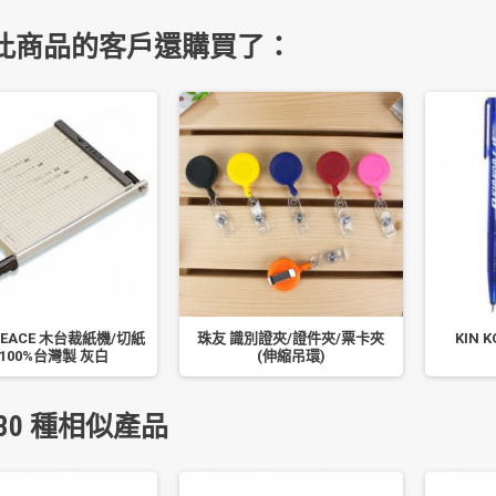
此商品的客戶還購買了：
EACE 木台裁紙機/切紙
珠友 識別證夾/證件夾/票卡夾
KIN 
 100%台灣製 灰白
(伸縮吊環)
30 種相似產品