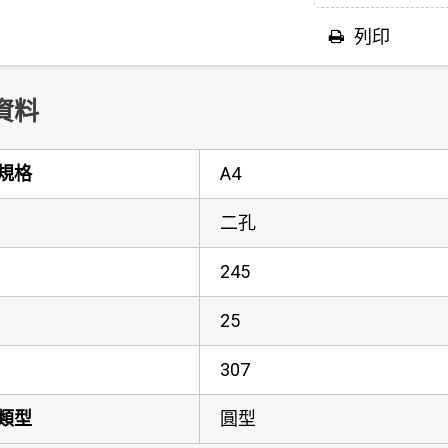
列印
資料
規格
A4
二孔
245
25
307
類型
圓型