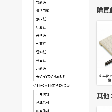
雲彩紙
購買
書法用紙
素描紙
粉彩紙
丹迪紙
封面紙
雪銅紙
書面紙
水彩紙
1 孔資料本-20 頁(特價
3M 686-YGO 抽取式 超厚材質
和平牌 P
卡紙/白玉紙/厚紙板
品) F13108
指示標籤
機
信封/公文封/薪資袋/禮袋
其他 
牛皮信封
標準信封
航空信封