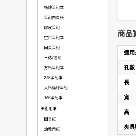
橫線筆記本
筆記內頁紙
膠皮筆記
商品
空白筆記本
固頁筆記
適用
日誌/週誌
孔數
方格筆記本
25K筆記本
長
大格橫線筆記
寬
16K筆記本
美術用紙
高
圖畫紙
夾具
幼教用紙