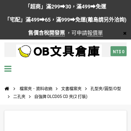
「超商」滿299➡30，滿499➡免運
「宅配」滿499➡65，滿999➡免運(離島請另外洽詢)
售價含稅
開發票
，可申請
報價單
NT$ 0
檔案夾．資料收納
文書檔案夾
孔型夾/圓型/D型
二孔夾
自強牌 DLCD05 CD 夾(2 打裝)