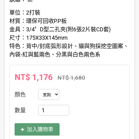
單位：2打裝
材質：環保可回收P.P板
金具：3/4〞D型二孔夾(附6張2片裝CD套)
尺寸：175X33X145mm
特色：背中/封底弧形設計、貓與狗採挖空圖案、
內袋-紅與藍兩色、分黑與白色兩色系
NT$ 1,176
NT$ 1,680
顏色
數量
加入購物車