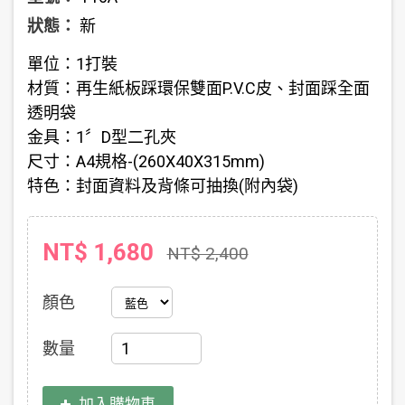
狀態：
新
單位：1打裝
材質：再生紙板踩環保雙面P.V.C皮、封面踩全面
透明袋
金具：1〞D型二孔夾
尺寸：A4規格-(260X40X315mm)
特色：封面資料及背條可抽換(附內袋)
NT$ 1,680
NT$ 2,400
顏色
數量
加入購物車