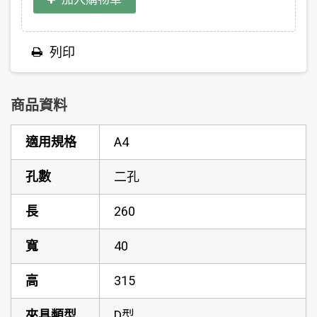
列印
商品資料
適用規格
A4
孔數
二孔
長
260
寬
40
高
315
夾具類型
D型