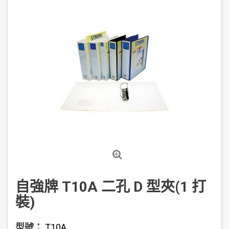
自強牌 T10A 二孔 D 型夾(1 打
裝)
型號：
T10A