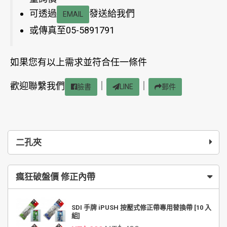
可透過
發送給我們
EMAIL
或傳真至05-5891791
如果您有以上需求並符合任一條件
歡迎聯繫我們
｜
｜
臉書
LINE
郵件
二孔夾
瘋狂破盤價 修正內帶
SDI 手牌 iPUSH 按壓式修正帶專用替換帶 [10 入
組]