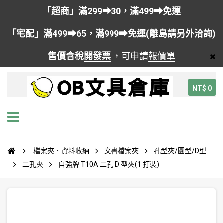
「超商」滿299➡30，滿499➡免運
「宅配」滿499➡65，滿999➡免運(離島請另外洽詢)
售價含稅
開發票
，可申請
報價單
NT$ 0
檔案夾．資料收納
文書檔案夾
孔型夾/圓型/D型
二孔夾
自強牌 T10A 二孔 D 型夾(1 打裝)