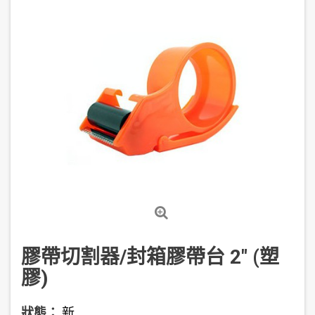
膠帶切割器/封箱膠帶台 2" (塑
膠)
狀態：
新