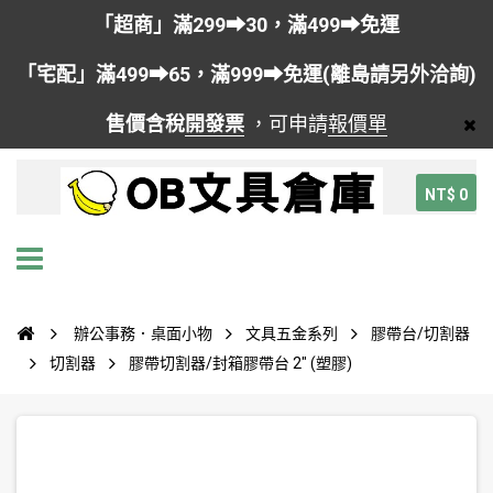
「超商」滿299➡30，滿499➡免運
「宅配」滿499➡65，滿999➡免運(離島請另外洽詢)
售價含稅
開發票
，可申請
報價單
NT$ 0
辦公事務．桌面小物
文具五金系列
膠帶台/切割器
切割器
膠帶切割器/封箱膠帶台 2" (塑膠)