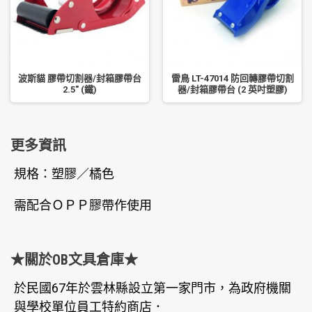
波斯貓 膠帶切割器/封箱膠帶台
雷鳥 LT-47014 防回轉膠帶切割
2.5" (鐵)
器/封箱膠帶台 (2 英吋塑膠)
更多資訊
規格：塑膠／橘色
需配合ＯＰＰ膠帶作使用
★關於OB文具倉庫★
於民國67年於雲林縣設立第一家門市，為政府機關
與學校單位員工特約商店．