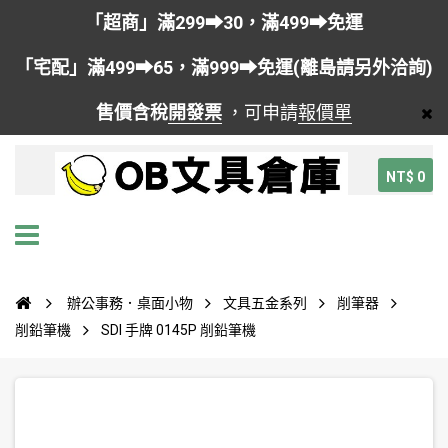
「超商」滿299➡30，滿499➡免運
「宅配」滿499➡65，滿999➡免運(離島請另外洽詢)
售價含稅
開發票
，可申請
報價單
NT$ 0
辦公事務．桌面小物
文具五金系列
削筆器
削鉛筆機
SDI 手牌 0145P 削鉛筆機