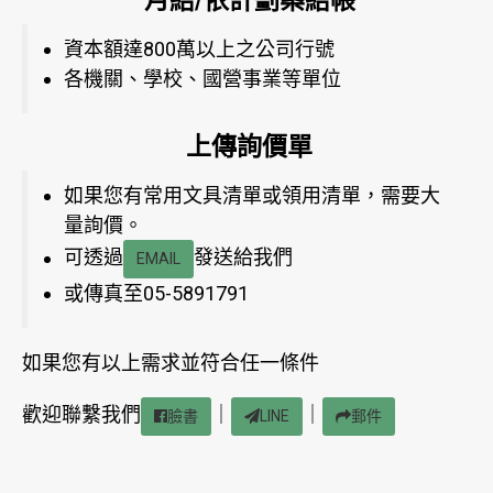
月結/依計劃案結帳
資本額達800萬以上之公司行號
各機關、學校、國營事業等單位
上傳詢價單
如果您有常用文具清單或領用清單，需要大
量詢價。
可透過
發送給我們
EMAIL
或傳真至05-5891791
如果您有以上需求並符合任一條件
歡迎聯繫我們
｜
｜
臉書
LINE
郵件