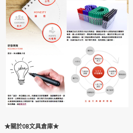
★關於OB文具倉庫★