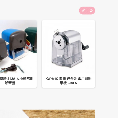
O 堡勝 312A 大小通吃削
KW-triO 堡勝 鋅合金 兩用削鉛
SDI 
鉛筆機
筆機 030FA