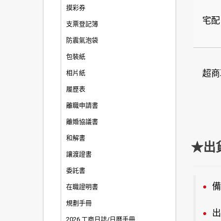
摸彩券
宅配
支票登記簿
防震氣泡袋
包裝紙
超商
相片紙
履歷表
離職申請書
離婚協議書
和解書
★出
讓渡證書
委託書
備
在職證明書
規劃手冊
出
2026 工商日誌/日曆手冊