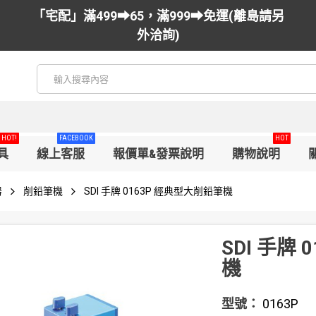
「宅配」滿499➡65，滿999➡免運(離島請另
外洽詢)
HOT!
FACEBOOK
HOT
具
線上客服
報價單&發票說明
購物說明
器
削鉛筆機
SDI 手牌 0163P 經典型大削鉛筆機
SDI 手牌
機
型號：
0163P