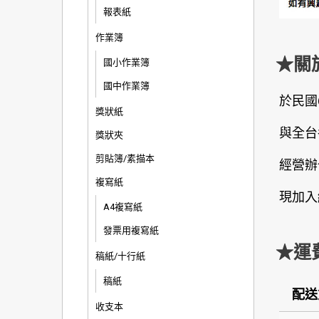
報表紙
作業簿
★關
國小作業簿
國中作業簿
於民國
獎狀紙
與全台
獎狀夾
剪貼簿/素描本
經營辦
複寫紙
現加入
A4複寫紙
發票用複寫紙
★運
稿紙/十行紙
稿紙
配送
收支本