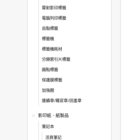
雷射影印標籤
電腦列印標籤
自黏標籤
標籤機
標籤機耗材
分類索引片標籤
圓點標籤
保護膜標籤
加強圈
連續章/職官章/回墨章
影印紙．紙製品
筆記本
活頁筆記