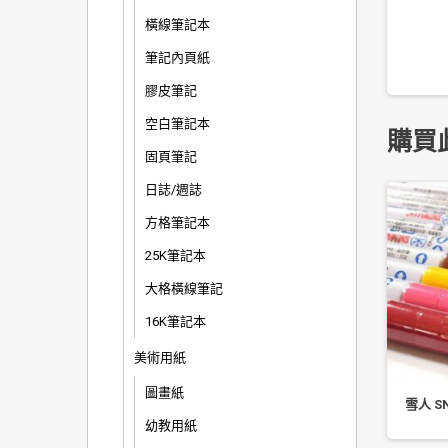
橫線筆記本
筆記內頁紙
膠皮筆記
空白筆記本
購買
固頁筆記
日誌/週誌
方格筆記本
25K筆記本
大格橫線筆記
16K筆記本
美術用紙
圖畫紙
利百代 明色印泥
SIMBALION 雄獅 尖頭白板筆
雪人 S
NO.230 2.0mm 一打入
幼教用紙