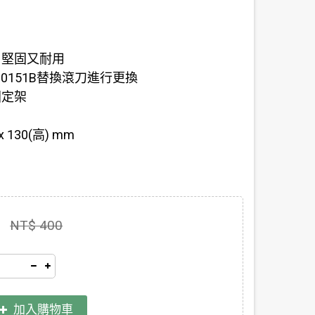
，堅固又耐用
. 0151B替換滾刀進行更換
固定架
 x 130(高) mm
NT$ 400
加入購物車