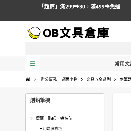
「超商」滿299➡30，滿499➡免運
常用文
辦公事務．桌面小物
文具五金系列
削筆
削鉛筆機
標籤．貼紙．姓名貼
三用電腦標籤