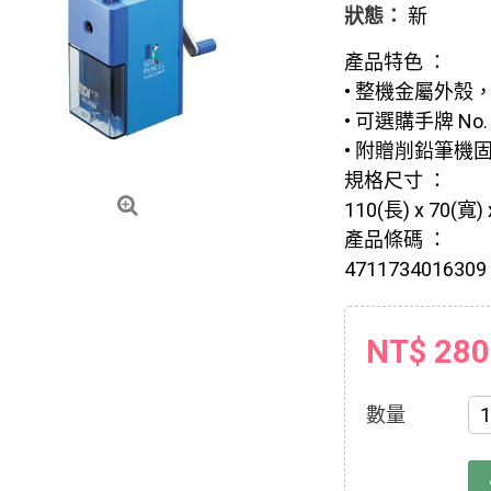
狀態：
新
產品特色 ：
• 整機金屬外殼
• 可選購手牌 No
• 附贈削鉛筆機
規格尺寸 ：
110(長) x 70(寬)
產品條碼 ：
4711734016309
NT$ 280
數量