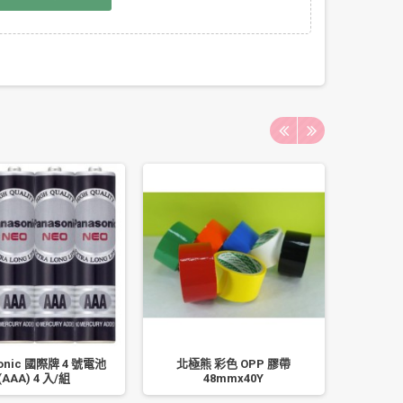
onic 國際牌 4 號電池
北極熊 彩色 OPP 膠帶
MBS 萬
(AAA) 4 入/組
48mmx40Y
品 80u 