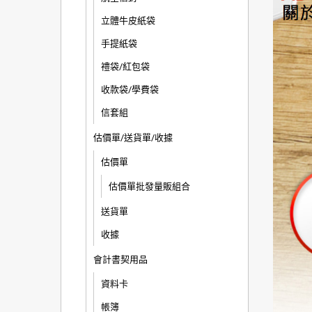
立體牛皮紙袋
手提紙袋
禮袋/紅包袋
收款袋/學費袋
信套組
估價單/送貨單/收據
估價單
估價單批發量販組合
送貨單
收據
會計書契用品
資料卡
帳簿