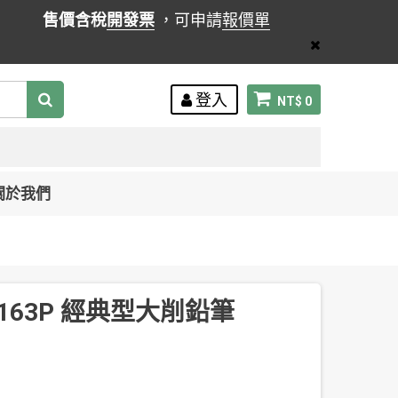
售價含稅
開發票
，可申請
報價單
登入
NT$ 0
關於我們
 0163P 經典型大削鉛筆