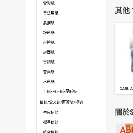
雲彩紙
其他 
書法用紙
素描紙
粉彩紙
丹迪紙
封面紙
雪銅紙
書面紙
水彩紙
星光奶油獅大小通吃削鉛
明祥 大小通吃可調式削鉛筆機
CARL 
卡紙/白玉紙/厚紙板
筆機 PS407
MS-210 顏色隨機
信封/公文封/薪資袋/禮袋
關於S
牛皮信封
標準信封
航空信封