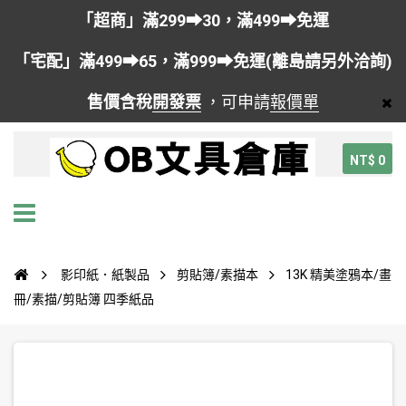
「超商」滿299➡30，滿499➡免運
「宅配」滿499➡65，滿999➡免運(離島請另外洽詢)
售價含稅
開發票
，可申請
報價單
NT$ 0
影印紙．紙製品
剪貼簿/素描本
13K 精美塗鴉本/畫
冊/素描/剪貼簿 四季紙品