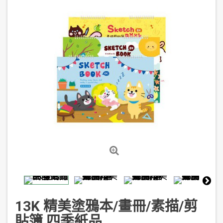
13K 精美塗鴉本/畫冊/素描/剪
貼簿 四季紙品