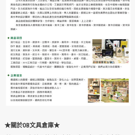
★關於OB文具倉庫★