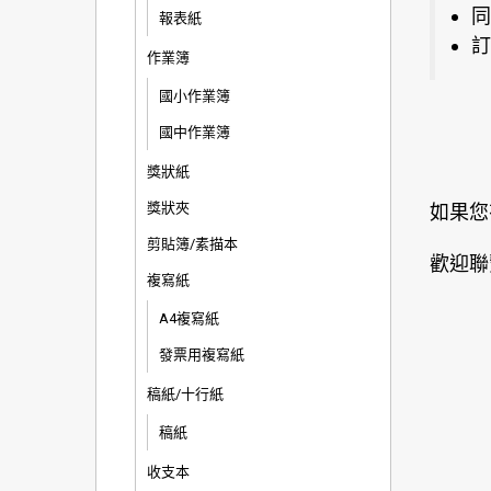
同
報表紙
訂
作業簿
國小作業簿
國中作業簿
獎狀紙
獎狀夾
如果您
剪貼簿/素描本
歡迎聯
複寫紙
A4複寫紙
發票用複寫紙
稿紙/十行紙
稿紙
收支本