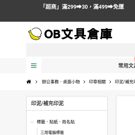
「超商」滿299➡30，滿499➡免運
常用文
辦公事務．桌面小物
印章相關
印泥/補充
印泥/補充印泥
標籤．貼紙．姓名貼
三用電腦標籤