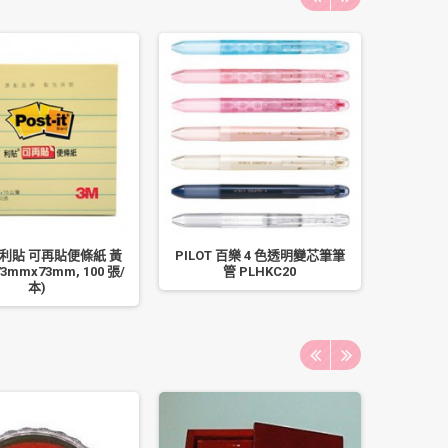
0 利貼 可再貼便條紙 黃
PILOT 百樂 4 色透明變芯筆筆
3M 6
73mmx73mm, 100 張/
管 PLHKC20
(75mm 
本)