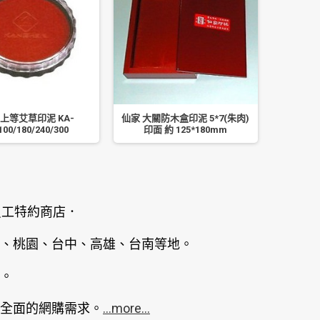
 上等艾草印泥 KA-
仙家 大關防木盒印泥 5*7(朱肉)
萬年紅 
100/180/240/300
印面 約 125*180mm
員工特約商店．
、桃園、台中、高雄、台南等地。
。
全面的網購需求。
...more...