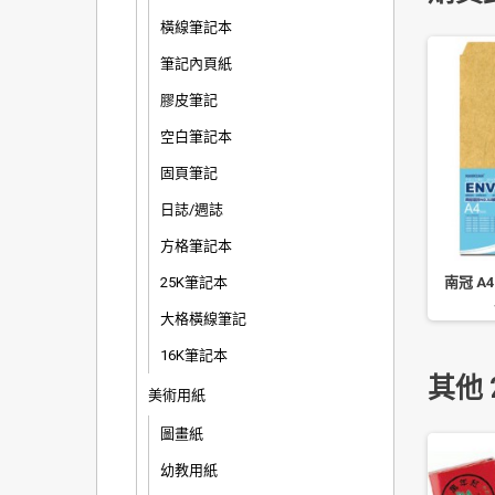
橫線筆記本
筆記內頁紙
膠皮筆記
空白筆記本
固頁筆記
日誌/週誌
方格筆記本
 E310 文件夾/L 夾/12
珠友 A4/13K Leader 膠皮筆記
南冠 A4
25K筆記本
/A4/白色透明 台製
(橫線/80 磅)-90 張/定頁筆記
大格橫線筆記
16K筆記本
其他 
美術用紙
圖畫紙
幼教用紙