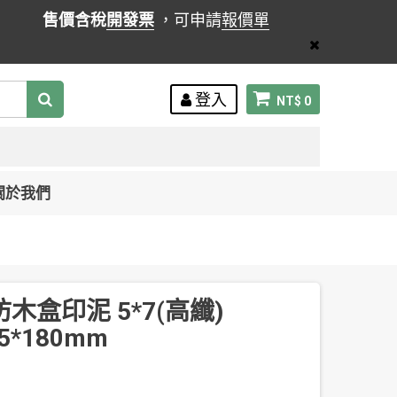
售價含稅
開發票
，可申請
報價單
登入
NT$ 0
關於我們
木盒印泥 5*7(高纖)
5*180mm