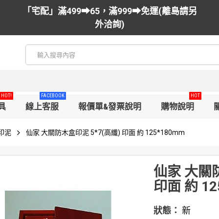
「宅配」滿499➡65，滿999➡免運(離島請另
外洽詢)
HOT!
FACEBOOK
HOT
具
線上客服
報價單&發票說明
購物說明
印泥
仙家 大關防木盒印泥 5*7(高纖) 印面 約 125*180mm
仙家 大關防
印面 約 12
狀態：
新