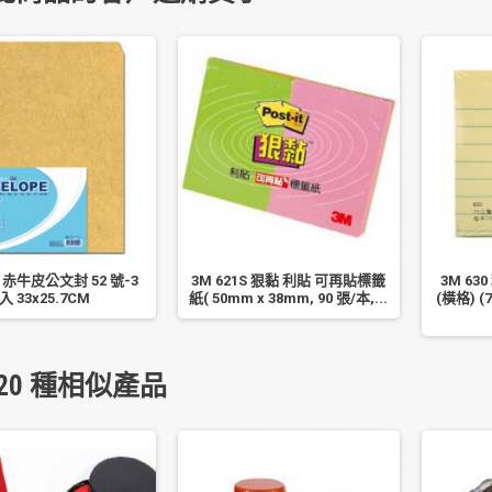
 赤牛皮公文封 52 號-3
3M 621S 狠黏 利貼 可再貼標籤
3M 63
入 33x25.7CM
紙( 50mm x 38mm, 90 張/本,...
(橫格) (
20 種相似產品