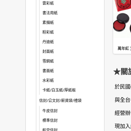
雲彩紙
書法用紙
素描紙
粉彩紙
丹迪紙
徠福 特選艾絨印泥 NO.77
利百代 明色印泥
萬年紅 艾
封面紙
國畫/支票適用
雪銅紙
★關
書面紙
水彩紙
於民國
卡紙/白玉紙/厚紙板
與全台
信封/公文封/薪資袋/禮袋
牛皮信封
經營辦
標準信封
現加入
航空信封