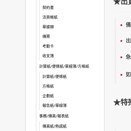
★出
契約書
活頁帳紙
備
單據類
傳票
出
考勤卡
收支簿
急
計算紙/便條紙/單線簿/方格紙
如
計算紙/便條紙
方格紙
企劃紙
★特
報告紙/單線簿
事務/傳真/報表紙
傳真紙/熱感紙