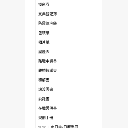
摸彩券
支票登記簿
防震氣泡袋
包裝紙
相片紙
履歷表
離職申請書
離婚協議書
和解書
讓渡證書
委託書
在職證明書
規劃手冊
2026 工商日誌/日曆手冊