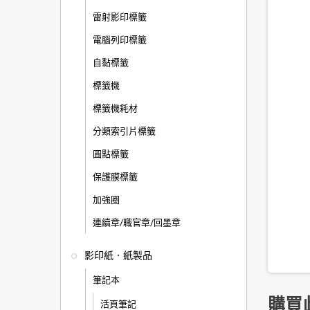
雷射影印標籤
電腦列印標籤
自黏標籤
標籤機
標籤機耗材
分類索引片標籤
圓點標籤
保護膜標籤
加強圈
連續章/職官章/回墨章
影印紙．紙製品
筆記本
購買
活頁筆記