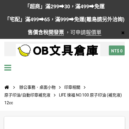
「超商」滿299➡30，滿499➡免運
「宅配」滿499➡65，滿999➡免運(離島請另外洽詢)
售價含稅
開發票
，可申請
報價單
NT$ 0
辦公事務．桌面小物
印章相關
原子印油/自動印章補充液
LIFE 徠福 NO.100 原子印油 (補充液)
12cc