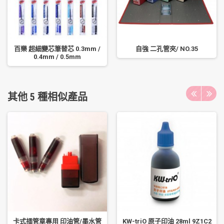
百樂 超細變芯筆替芯 0.3mm /
自強 二孔管夾/ NO.35
0.4mm / 0.5mm
其他 5 種相似產品
卡式插管章專用 印油管/墨水管
KW-triO 原子印油 28ml 9Z1C2