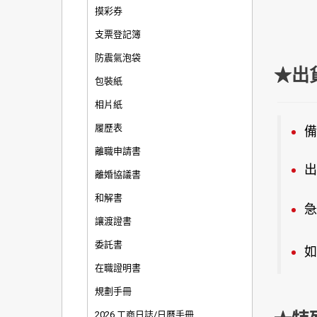
摸彩券
支票登記簿
防震氣泡袋
★出
包裝紙
相片紙
履歷表
備
離職申請書
出
離婚協議書
和解書
急
讓渡證書
委託書
如
在職證明書
規劃手冊
2026 工商日誌/日曆手冊