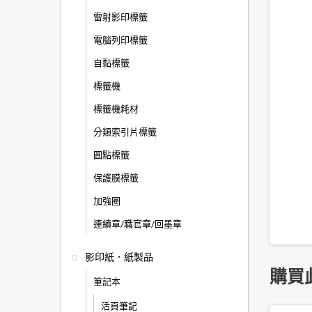
雷射影印標籤
電腦列印標籤
自黏標籤
標籤機
標籤機耗材
分類索引片標籤
圓點標籤
保護膜標籤
加強圈
連續章/職官章/回墨章
影印紙．紙製品
購買
筆記本
活頁筆記