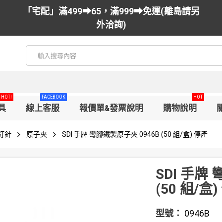
「宅配」滿499➡65，滿999➡免運(離島請另
外洽詢)
HOT!
FACEBOOK
HOT
具
線上客服
報價單&發票說明
購物說明
釘針
原子夾
SDI 手牌 彎腳鐵製原子夾 0946B (50 組/盒) 停產
SDI 手牌
(50 組/盒
型號：
0946B