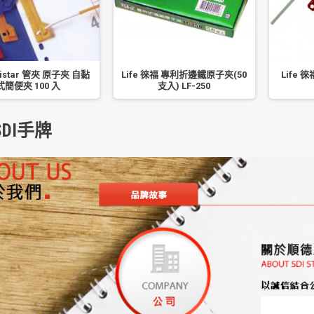
istar 管夾 原子夾 自黏
Life 徠福 專利折邊鐵原子夾(50
Life 
式簡便夾 100 入
支入) LF-250
DI手牌