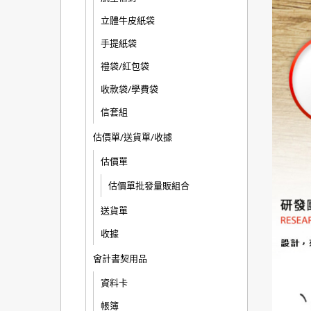
立體牛皮紙袋
手提紙袋
禮袋/紅包袋
收款袋/學費袋
信套組
估價單/送貨單/收據
估價單
估價單批發量販組合
送貨單
收據
會計書契用品
資料卡
帳簿