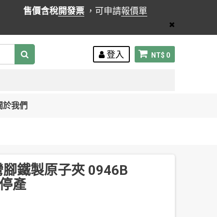
售價含稅
開發票
，可申請
報價單
登入
NT$ 0
關於我們
 彎腳鐵製原子夾 0946B
) 停產