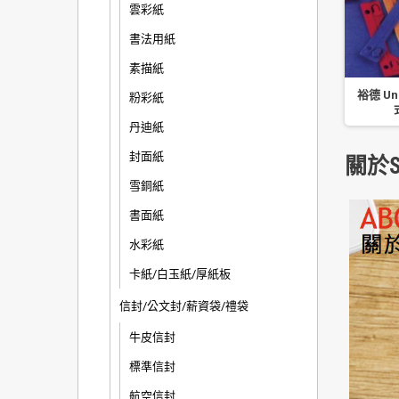
雲彩紙
書法用紙
素描紙
裕德 Un
粉彩紙
丹迪紙
封面紙
關於S
雪銅紙
書面紙
水彩紙
卡紙/白玉紙/厚紙板
信封/公文封/薪資袋/禮袋
牛皮信封
標準信封
航空信封