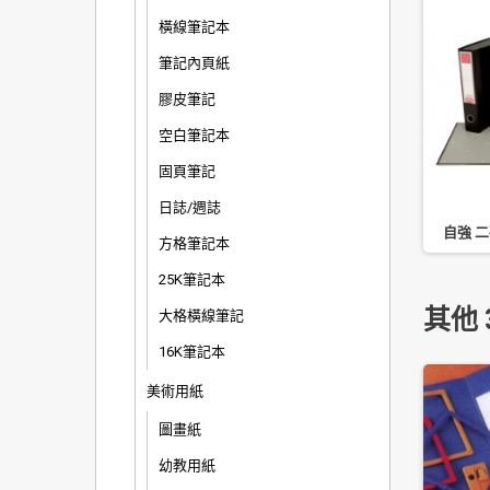
橫線筆記本
筆記內頁紙
膠皮筆記
空白筆記本
固頁筆記
日誌/週誌
A E-260 多功能訂書機
COX 三燕 有刻度磁條 MR-
自強 二
方格筆記本
/6~23/24 暫停供貨
250/25cm /2 入
25K筆記本
其他 
大格橫線筆記
16K筆記本
美術用紙
圖畫紙
幼教用紙