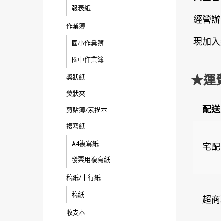
報表紙
經營辦
作業簿
現加入
國小作業簿
國中作業簿
★運
獎狀紙
獎狀夾
配送
剪貼簿/素描本
複寫紙
A4複寫紙
宅配
發票用複寫紙
稿紙/十行紙
稿紙
超商
收支本