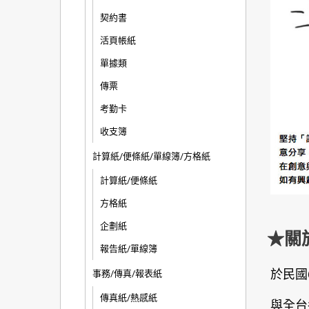
契約書
活頁帳紙
單據類
傳票
考勤卡
收支簿
計算紙/便條紙/單線簿/方格紙
計算紙/便條紙
方格紙
企劃紙
★關
報告紙/單線簿
於民國
事務/傳真/報表紙
傳真紙/熱感紙
與全台