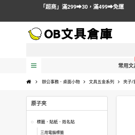
「超商」滿299➡30，滿499➡免運
常用文
辦公事務．桌面小物
文具五金系列
夾子/
原子夾
標籤．貼紙．姓名貼
三用電腦標籤