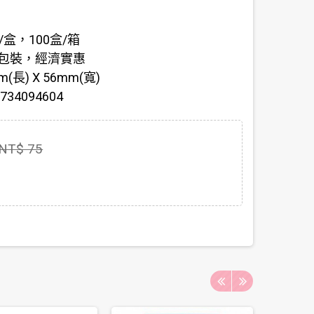
/盒，100盒/箱
盒包裝，經濟實惠
長) X 56mm(寬)
34094604
NT$ 75