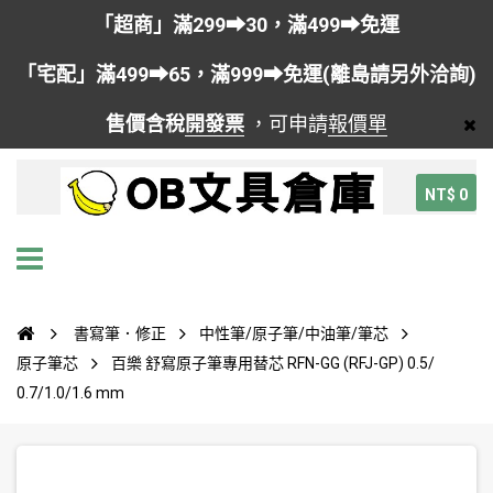
「超商」滿299➡30，滿499➡免運
「宅配」滿499➡65，滿999➡免運(離島請另外洽詢)
售價含稅
開發票
，可申請
報價單
NT$ 0
書寫筆．修正
中性筆/原子筆/中油筆/筆芯
原子筆芯
百樂 舒寫原子筆專用替芯 RFN-GG (RFJ-GP) 0.5/
0.7/1.0/1.6 mm