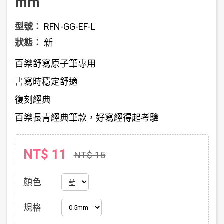
mm
型號：
RFN-GG-EF-L
狀態：
新
百樂舒寫原子筆專用
書寫時穩定舒適
復刻經典
百樂長青經典筆款，好寫經得起考驗
NT$ 11
NT$ 15
顏色
規格