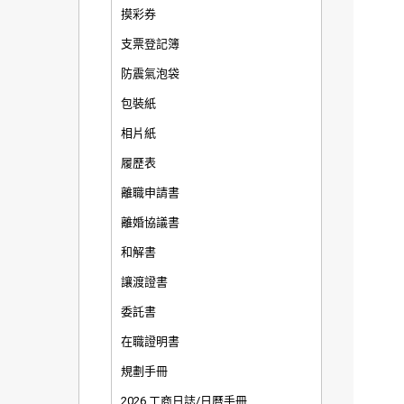
摸彩券
支票登記簿
防震氣泡袋
包裝紙
相片紙
履歷表
離職申請書
離婚協議書
和解書
讓渡證書
委託書
在職證明書
規劃手冊
2026 工商日誌/日曆手冊