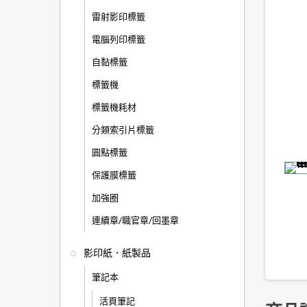
雷射影印標籤
電腦列印標籤
自黏標籤
標籤機
標籤機耗材
分類索引片標籤
圓點標籤
保護膜標籤
加強圈
連續章/職官章/回墨章
影印紙．紙製品
筆記本
活頁筆記