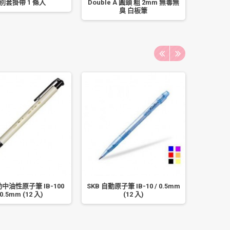
別套掛帶 1 條入
Double A 圓頭 粗 2mm 無毒無
南冠 A3
臭 白板筆
號-5
動中油性原子筆 IB-100
SKB 自動原子筆 IB-10 / 0.5mm
SKB 自動原
 0.5mm (12 入)
(12 入)