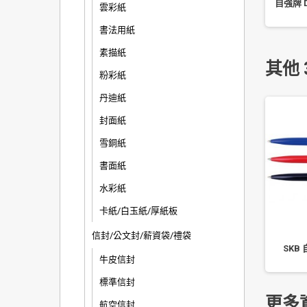
27003 大 2 入無痕掛鉤
飛龍 Pentel 中性筆 K105
自強牌 
雲彩紙
(0.5mm)
書法用紙
素描紙
其他 
粉彩紙
丹迪紙
封面紙
雪銅紙
書面紙
水彩紙
卡紙/白玉紙/厚紙板
信封/公文封/薪資袋/禮袋
原子筆 0.5mm OB1005
OB 自動原子筆 0.7mm
SKB 
牛皮信封
OB12NP
標準信封
更多
航空信封