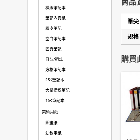
商品
橫線筆記本
筆記內頁紙
筆尖
膠皮筆記
規格
空白筆記本
固頁筆記
購買
日誌/週誌
方格筆記本
25K筆記本
大格橫線筆記
16K筆記本
美術用紙
圖畫紙
幼教用紙