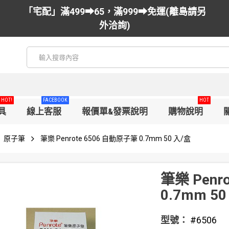
「宅配」滿499➡65，滿999➡免運(離島請另
外洽詢)
HOT!
FACEBOOK
HOT
具
線上客服
報價單&發票說明
購物說明
原子筆
筆樂 Penrote 6506 自動原子筆 0.7mm 50 入/盒
筆樂 Penr
0.7mm 5
型號：
#6506