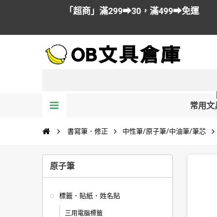
「超商」滿299➡30，滿499➡免運
常用文
書寫筆．修正
中性筆/原子筆/中油筆/筆芯
原子筆
標籤．貼紙．姓名貼
三用電腦標籤