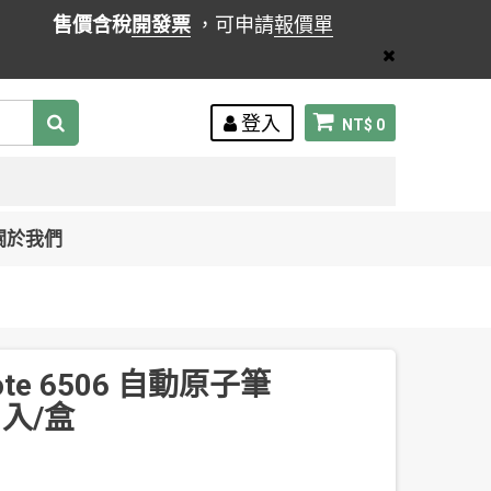
售價含稅
開發票
，可申請
報價單
登入
NT$ 0
關於我們
ote 6506 自動原子筆
0 入/盒