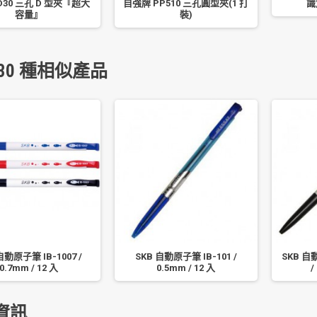
D30 三孔 D 型夾『超大
自強牌 PP510 三孔圓型夾(1 打
識
容量』
裝)
30 種相似產品
自動原子筆 IB-1007 /
SKB 自動原子筆 IB-101 /
SKB 自
0.7mm / 12 入
0.5mm / 12 入
/
資訊