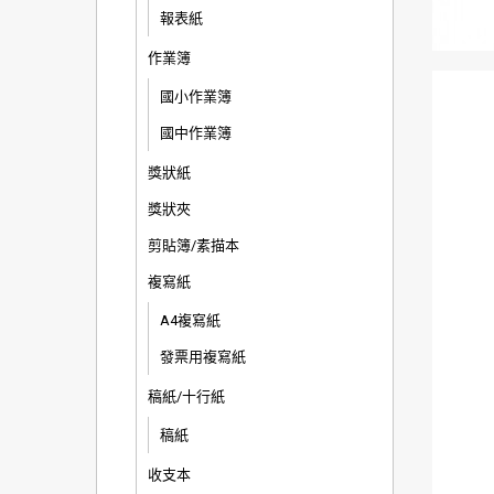
報表紙
作業簿
國小作業簿
國中作業簿
獎狀紙
獎狀夾
剪貼簿/素描本
複寫紙
A4複寫紙
發票用複寫紙
稿紙/十行紙
稿紙
收支本