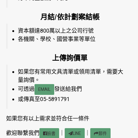
月結/依計劃案結帳
資本額達800萬以上之公司行號
各機關、學校、國營事業等單位
上傳詢價單
如果您有常用文具清單或領用清單，需要大
量詢價。
可透過
發送給我們
EMAIL
或傳真至05-5891791
如果您有以上需求並符合任一條件
歡迎聯繫我們
｜
｜
臉書
LINE
郵件