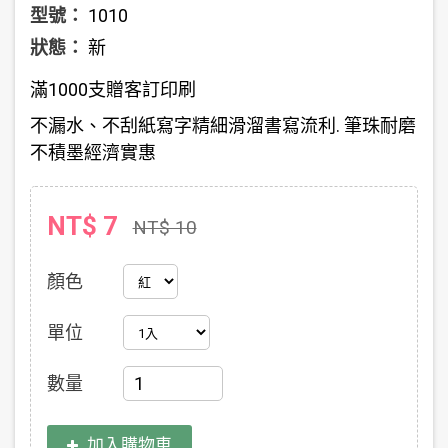
型號：
1010
狀態：
新
滿1000支贈客訂印刷
不漏水、不刮紙寫字精細滑溜書寫流利. 筆珠耐磨
不積墨經濟實惠
NT$ 7
NT$ 10
顏色
單位
數量
加入購物車