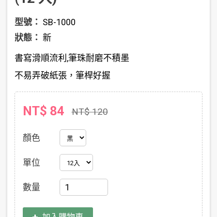
型號：
SB-1000
狀態：
新
書寫滑順流利,筆珠耐磨不積墨
不易弄破紙張，筆桿好握
NT$ 84
NT$ 120
顏色
單位
數量