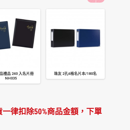
品禮品 240 入名片冊
珠友 2孔6格名片本/180名
珠友 6
NH035
一律扣除50%商品金額，下單