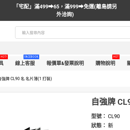
「宅配」滿499➡65，滿999➡免運(離島請另
外洽詢)
HOT!
FACEBOOK
HOT
具
線上客服
報價單&發票說明
購物說明
自強牌 CL90 名 名片簿(1 打裝)
自強牌 CL9
型號：
CL90
狀態：
新