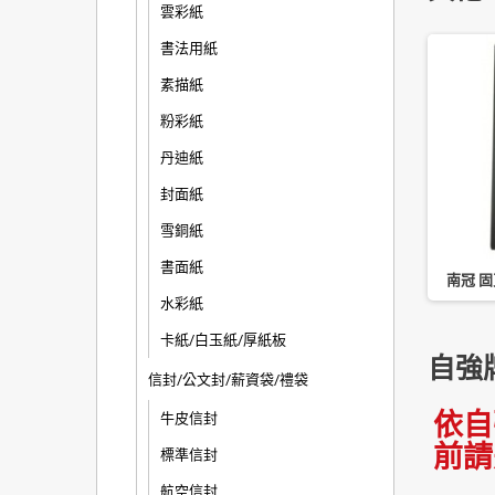
雲彩紙
書法用紙
素描紙
粉彩紙
丹迪紙
封面紙
雪銅紙
書面紙
禮品 180 入名片冊 三
四季 活頁名片簿 180/360/480
南冠 固
片本 6 孔 NH036 藍
名
水彩紙
卡紙/白玉紙/厚紙板
自強
信封/公文封/薪資袋/禮袋
依自
牛皮信封
前請
標準信封
航空信封