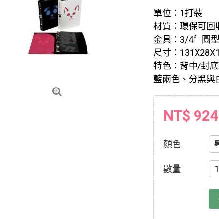
單位：1打裝
材質：環保可回收
金具：3/4〞圓型
尺寸：131X28X
特色：背中/封
藍兩色、分黑與
NT$ 924
顏色
數量