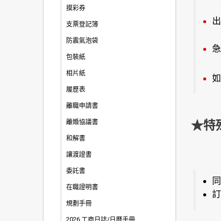
摸彩券
出
支票登記簿
防震氣泡袋
急
包裝紙
相片紙
如
履歷表
離職申請書
離婚協議書
★特
和解書
讓渡證書
委託書
同
在職證明書
訂
規劃手冊
2026 工商日誌/日曆手冊