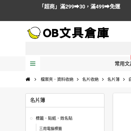
「超商」滿299➡30，滿499➡免運
常用文
檔案夾．資料收納
名片收納
名片簿
名片簿
標籤．貼紙．姓名貼
三用電腦標籤