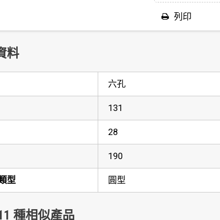
列印
資料
六孔
131
28
190
類型
圓型
11 種相似產品