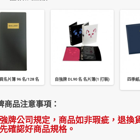
頁名片簿 96 名/128 名
自強牌 DL90 名 名片簿(1 打裝)
四季紙
牌商品注意事項：
強牌公司規定，商品如非瑕疵，退換貨
先確認好商品規格。