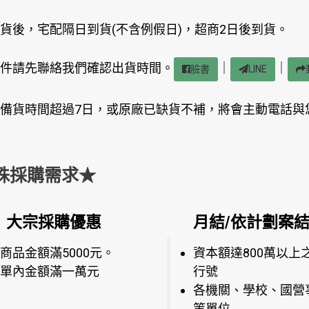
貨後，宅配隔日到貨(不含例假日)，超商2日後到貨。
件請先聯絡我們確認出貨時間。
｜
｜
臉書
LINE
備貨時間超過7日，或原廠已缺貨不補，將會主動電話與
殊採購需求★
大宗採購優惠
月結/依計劃案
商品金額滿5000元。
資本額達800萬以上
單內金額滿一萬元
行號
各機關、學校、國營
等單位