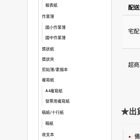
報表紙
配送
作業簿
國小作業簿
宅配
國中作業簿
獎狀紙
獎狀夾
超商
剪貼簿/素描本
複寫紙
A4複寫紙
發票用複寫紙
★出
稿紙/十行紙
稿紙
收支本
備