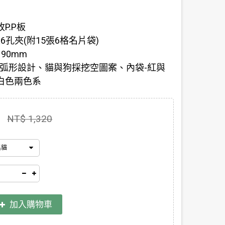
P.P板
6孔夾(附15張6格名片袋)
190mm
底弧形設計、貓與狗採挖空圖案、內袋-紅與
白色兩色系
NT$ 1,320
黑貓
加入購物車