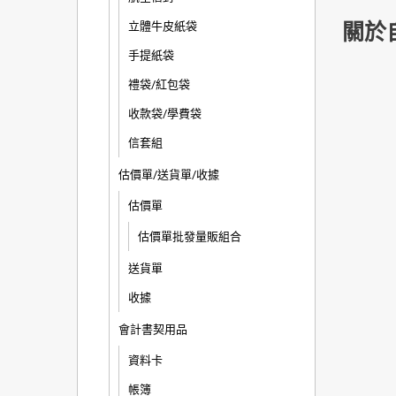
關於
立體牛皮紙袋
手提紙袋
禮袋/紅包袋
收款袋/學費袋
信套組
估價單/送貨單/收據
估價單
估價單批發量販組合
送貨單
收據
會計書契用品
資料卡
帳簿