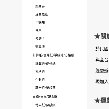
契約書
活頁帳紙
單據類
傳票
★關
考勤卡
收支簿
於民國
計算紙/便條紙/單線簿/方格紙
與全台
計算紙/便條紙
經營辦
方格紙
企劃紙
現加入
報告紙/單線簿
事務/傳真/報表紙
★運
傳真紙/熱感紙