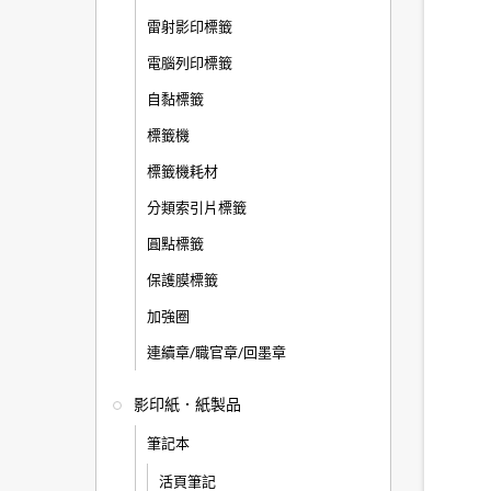
雷射影印標籤
電腦列印標籤
自黏標籤
標籤機
標籤機耗材
分類索引片標籤
圓點標籤
保護膜標籤
加強圈
連續章/職官章/回墨章
影印紙．紙製品
筆記本
活頁筆記