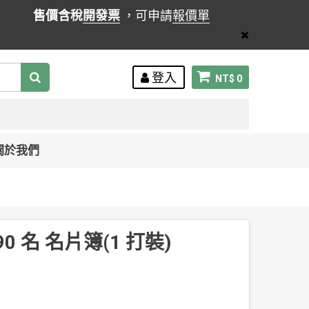
售價含稅
開發票
，可申請
報價單
登入
NT$ 0
關於我們
0 名 名片簿(1 打裝)