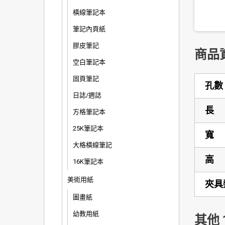
橫線筆記本
筆記內頁紙
膠皮筆記
商品
空白筆記本
固頁筆記
孔數
日誌/週誌
長
方格筆記本
25K筆記本
寬
大格橫線筆記
高
16K筆記本
美術用紙
夾具
圖畫紙
幼教用紙
其他 