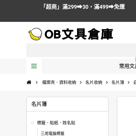
「超商」滿299➡30，滿499➡免運
常用文
檔案夾．資料收納
名片收納
名片簿
名片簿
標籤．貼紙．姓名貼
三用電腦標籤