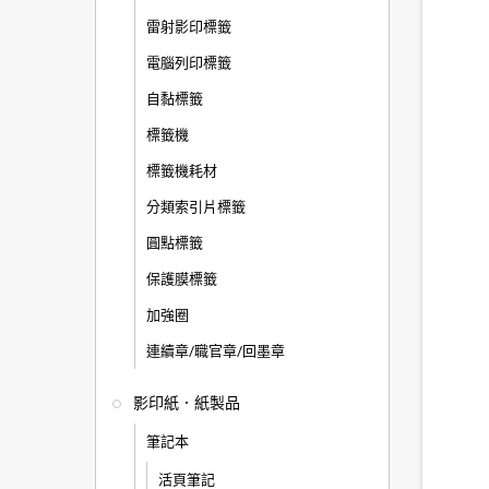
雷射影印標籤
電腦列印標籤
自黏標籤
標籤機
標籤機耗材
分類索引片標籤
圓點標籤
保護膜標籤
加強圈
連續章/職官章/回墨章
影印紙．紙製品
筆記本
活頁筆記