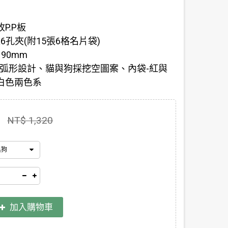
P.P板
6孔夾(附15張6格名片袋)
190mm
底弧形設計、貓與狗採挖空圖案、內袋-紅與
白色兩色系
NT$ 1,320
黑狗
加入購物車