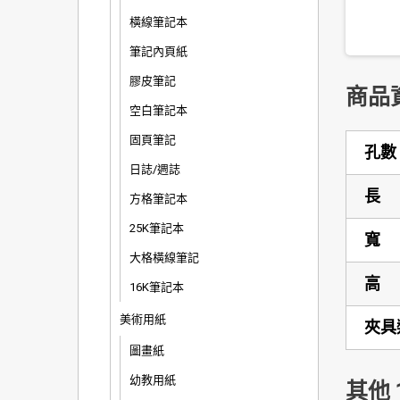
橫線筆記本
筆記內頁紙
膠皮筆記
商品
空白筆記本
固頁筆記
孔數
日誌/週誌
長
方格筆記本
25K筆記本
寬
大格橫線筆記
高
16K筆記本
美術用紙
夾具
圖畫紙
幼教用紙
其他 