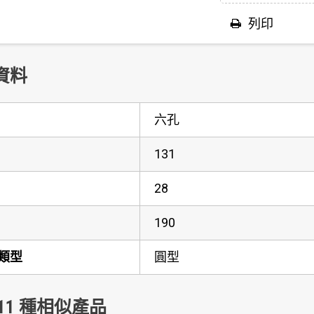
列印
資料
六孔
131
28
190
類型
圓型
11 種相似產品