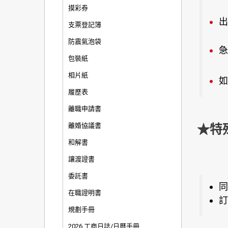
摸彩券
出
支票登記簿
防震氣泡袋
急
包裝紙
相片紙
如
履歷表
離職申請書
離婚協議書
★特
和解書
讓渡證書
委託書
同
在職證明書
訂
規劃手冊
2026 工商日誌/日曆手冊