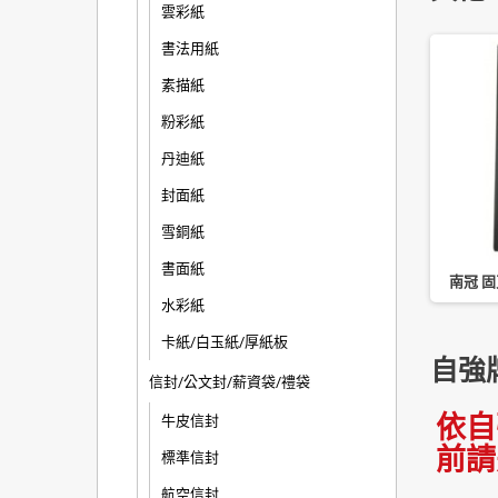
雲彩紙
書法用紙
素描紙
粉彩紙
丹迪紙
封面紙
雪銅紙
書面紙
禮品 180 入名片冊 三
四季 活頁名片簿 180/360/480
南冠 固
片本 6 孔 NH036 藍
名
水彩紙
卡紙/白玉紙/厚紙板
自強
信封/公文封/薪資袋/禮袋
依自
牛皮信封
前請
標準信封
航空信封