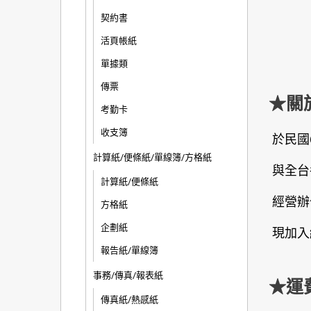
契約書
活頁帳紙
單據類
傳票
★關
考勤卡
收支簿
於民國
計算紙/便條紙/單線簿/方格紙
與全台
計算紙/便條紙
經營辦
方格紙
企劃紙
現加入
報告紙/單線簿
事務/傳真/報表紙
★運
傳真紙/熱感紙