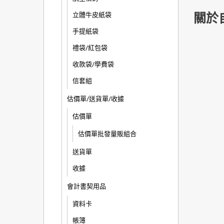
關於
立體牛皮紙袋
手提紙袋
禮袋/紅包袋
收款袋/學費袋
信套組
估價單/送貨單/收據
估價單
估價單批發量販組合
送貨單
收據
會計書契用品
資料卡
帳簿