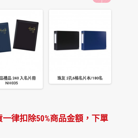
品禮品 240 入名片冊
珠友 2孔6格名片本/180名
珠友 6
NH035
一律扣除50%商品金額，下單