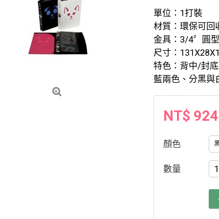
單位：1打裝
材質：環保可回收
金具：3/4〞圓型
尺寸：131X28X
特色：背中/封
藍兩色、分黑與
NT$ 924
顏色
數量