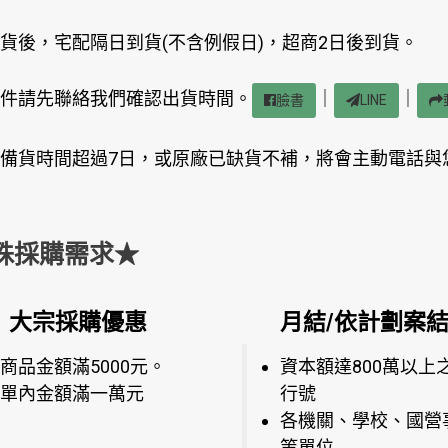
貨後，宅配隔日到貨(不含例假日)，超商2日後到貨。
件請先聯絡我們確認出貨時間。
｜
｜
臉書
LINE
備貨時間超過7日，或原廠已缺貨不補，將會主動電話與
殊採購需求★
大宗採購優惠
月結/依計劃案
商品金額滿5000元。
資本額達800萬以上
單內金額滿一萬元
行號
各機關、學校、國營
等單位