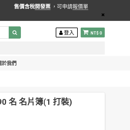
售價含稅
開發票
，可申請
報價單
登入
NT$ 0
關於我們
0 名 名片簿(1 打裝)