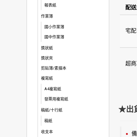
報表紙
配送
作業簿
國小作業簿
宅配
國中作業簿
獎狀紙
獎狀夾
超商
剪貼簿/素描本
複寫紙
A4複寫紙
發票用複寫紙
★出
稿紙/十行紙
稿紙
收支本
備