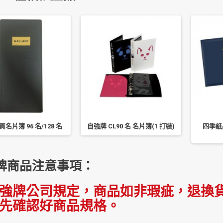
頁名片簿 96 名/128 名
自強牌 CL90 名 名片簿(1 打裝)
四季紙
牌商品注意事項：
強牌公司規定，商品如非瑕疵，退換貨
先確認好商品規格。