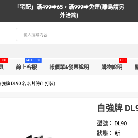
「宅配」滿499➡65，滿999➡免運(離島請另
外洽詢)
HOT!
FACEBOOK
HOT
具
線上客服
報價單&發票說明
購物說明
自強牌 DL90 名 名片簿(1 打裝)
自強牌 DL9
型號：
DL90
狀態：
新