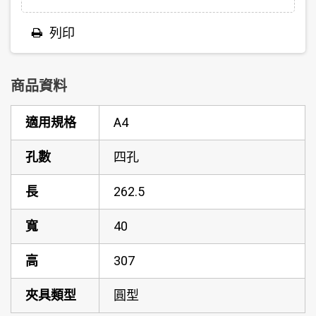
列印
商品資料
適用規格
A4
孔數
四孔
長
262.5
寬
40
高
307
夾具類型
圓型