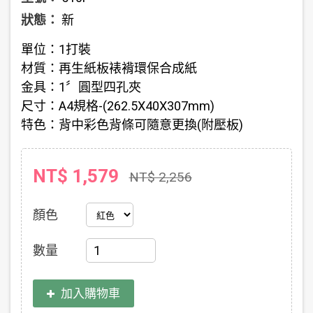
狀態：
新
單位：1打裝
材質：再生紙板裱褙環保合成紙
金具：1〞圓型四孔夾
尺寸：A4規格-(262.5X40X307mm)
特色：背中彩色背條可隨意更換(附壓板)
NT$ 1,579
NT$ 2,256
顏色
數量
加入購物車