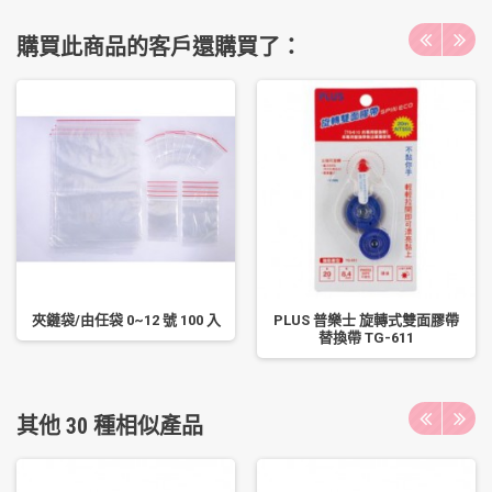
購買此商品的客戶還購買了：
夾鏈袋/由任袋 0~12 號 100 入
PLUS 普樂士 旋轉式雙面膠帶
替換帶 TG-611
其他 30 種相似產品