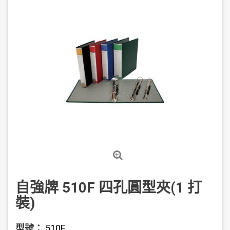
自強牌 510F 四孔圓型夾(1 打
裝)
型號：
510F