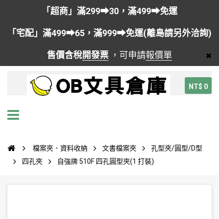
「超商」滿299➡30，滿499➡免運
「宅配」滿499➡65，滿999➡免運(離島請另外洽詢)
售價含稅
開發票
，可申請
報價單
NT$ 0
檔案夾．資料收納
文書檔案夾
孔型夾/圓型/D型
四孔夾
自強牌 510F 四孔圓型夾(1 打裝)