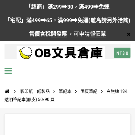
「超商」滿299➡30，滿499➡免運
「宅配」滿499➡65，滿999➡免運(離島請另外洽詢)
售價含稅
開發票
，可申請
報價單
NT$ 0
影印紙．紙製品
筆記本
固頁筆記
白熊牌 18K
透明筆記本(膠皮) 50/90 頁