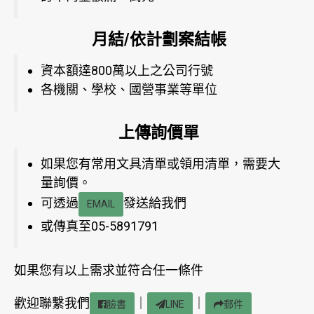
月結/依計劃案結帳
資本額達800萬以上之公司行號
各機關、學校、國營事業等單位
上傳詢價單
如果您有常用文具清單或領用清單，需要大
量詢價。
可透過
發送給我們
EMAIL
或傳真至05-5891791
如果您有以上需求並符合任一條件
歡迎聯繫我們
｜
｜
臉書
LINE
郵件