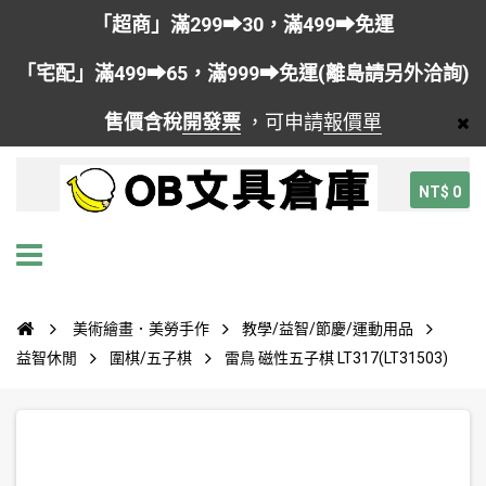
「超商」滿299➡30，滿499➡免運
「宅配」滿499➡65，滿999➡免運(離島請另外洽詢)
售價含稅
開發票
，可申請
報價單
NT$ 0
美術繪畫．美勞手作
教學/益智/節慶/運動用品
益智休閒
圍棋/五子棋
雷鳥 磁性五子棋 LT317(LT31503)