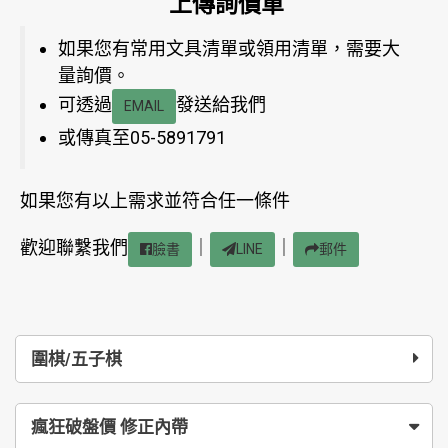
上傳詢價單
如果您有常用文具清單或領用清單，需要大
量詢價。
可透過
發送給我們
EMAIL
或傳真至05-5891791
如果您有以上需求並符合任一條件
歡迎聯繫我們
｜
｜
臉書
LINE
郵件
圍棋/五子棋
瘋狂破盤價 修正內帶