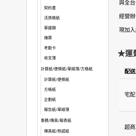
與全台
契約書
經營辦
活頁帳紙
單據類
現加入
傳票
考勤卡
★運
收支簿
計算紙/便條紙/單線簿/方格紙
配送
計算紙/便條紙
方格紙
宅配
企劃紙
報告紙/單線簿
事務/傳真/報表紙
超商
傳真紙/熱感紙