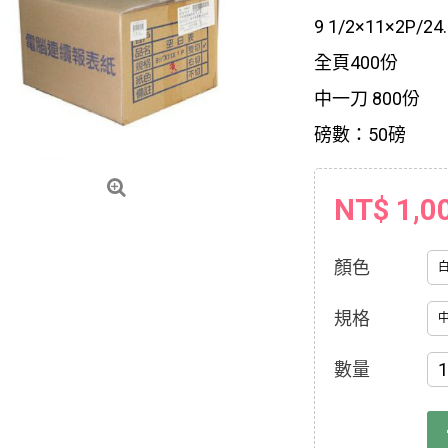
9 1/2×11×2P/24
全頁400份
中一刀 800份
磅數：50磅
NT$ 1,0
顏色
規格
數量