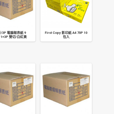
行/3P 電腦報表紙 9
First Copy 影印紙 A4 70P 10
鹿頭
×11×3P 雙切/白紅黃
包入
24