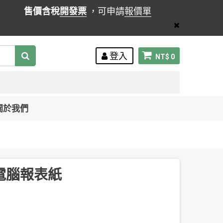
售價含稅
開發票
，可申請
報價單
登入
NT$ 0
關於我們
P 電腦報表紙