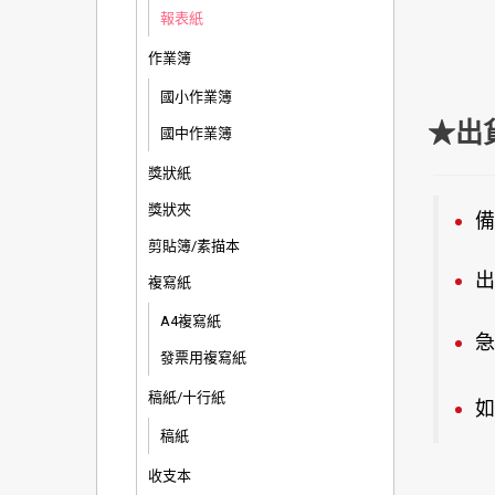
報表紙
作業簿
國小作業簿
★出
國中作業簿
獎狀紙
獎狀夾
備
剪貼簿/素描本
出
複寫紙
A4複寫紙
急
發票用複寫紙
稿紙/十行紙
如
稿紙
收支本