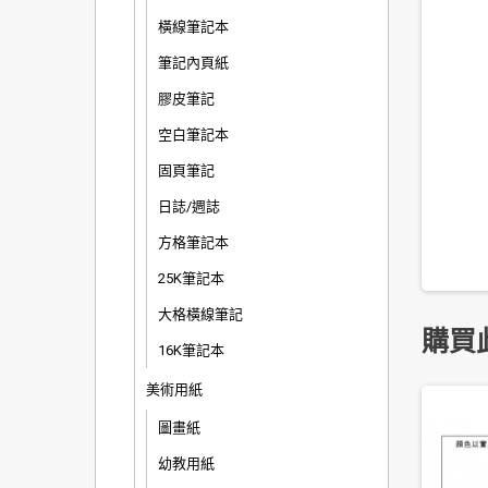
橫線筆記本
筆記內頁紙
膠皮筆記
空白筆記本
固頁筆記
日誌/週誌
方格筆記本
25K筆記本
大格橫線筆記
購買
16K筆記本
美術用紙
圖畫紙
幼教用紙