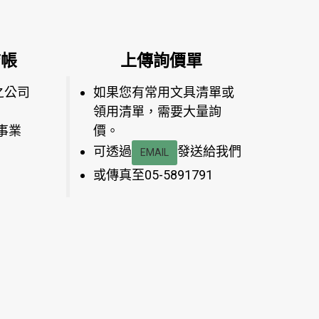
結帳
上傳詢價單
之公司
如果您有常用文具清單或
領用清單，需要大量詢
事業
價。
可透過
發送給我們
EMAIL
或傳真至05-5891791