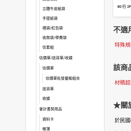
80 行
立體牛皮紙袋
手提紙袋
禮袋/紅包袋
不適
收款袋/學費袋
特殊規
信套組
估價單/送貨單/收據
該商
估價單
估價單批發量販組合
材積超
送貨單
收據
★關
會計書契用品
資料卡
於民國
帳簿