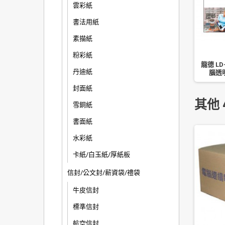
雲彩紙
書法用紙
素描紙
粉彩紙
16K/25K/8K/2K 厚度
SIMBALION 雄獅 奇異筆補充油
龍德 LD
丹迪紙
3mm
NO.GER-32
腦透明
封面紙
其他 
雪銅紙
書面紙
水彩紙
卡紙/白玉紙/厚紙板
信封/公文封/薪資袋/禮袋
牛皮信封
標準信封
航空信封