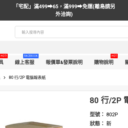
「宅配」滿499➡65，滿999➡免運(離島請另
外洽詢)
HOT!
FACEBOOK
HOT
具
線上客服
報價單&發票說明
購物說明
紙
80 行/2P 電腦報表紙
80 行/2
型號：
802P
狀態：
新