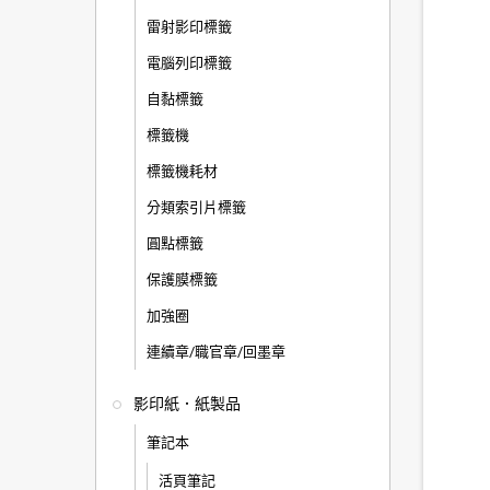
雷射影印標籤
電腦列印標籤
自黏標籤
標籤機
標籤機耗材
分類索引片標籤
圓點標籤
保護膜標籤
加強圈
連續章/職官章/回墨章
影印紙．紙製品
筆記本
活頁筆記