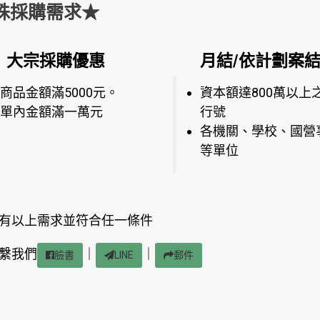
殊採購需求★
大宗採購優惠
月結/依計劃案
商品金額滿5000元。
資本額達800萬以上
單內金額滿一萬元
行號
各機關、學校、國營
等單位
有以上需求並符合任一條件
繫我們
｜
｜
臉書
LINE
郵件