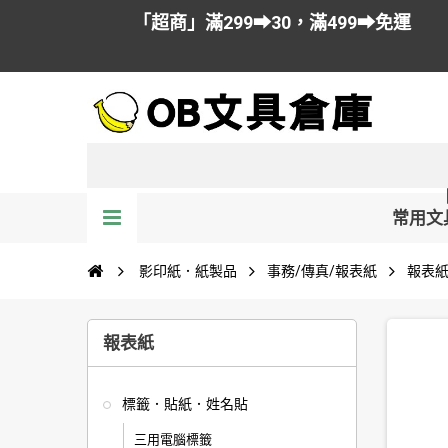
「超商」滿299➡30，滿499➡免運
常用文
影印紙．紙製品
事務/傳真/報表紙
報表
報表紙
標籤．貼紙．姓名貼
三用電腦標籤