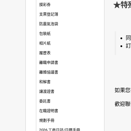
★特
摸彩券
支票登記簿
防震氣泡袋
包裝紙
同
相片紙
訂
履歷表
離職申請書
離婚協議書
和解書
如果您
讓渡證書
委託書
歡迎聯
在職證明書
規劃手冊
2026 工商日誌/日曆手冊