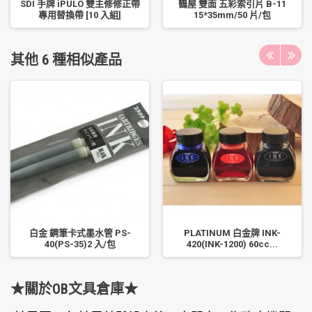
SDI 手牌 iPULO 雙主修修正帶
鶴屋 雙面 五彩索引片 B-11
專用替換帶 [10 入組]
15*35mm/50 片/包
其他 6 種相似產品
白金 鋼筆卡式墨水管 PS-
PLATINUM 白金牌 INK-
40(PS-35)2 入/包
420(INK-1200) 60cc...
★關於OB文具倉庫★