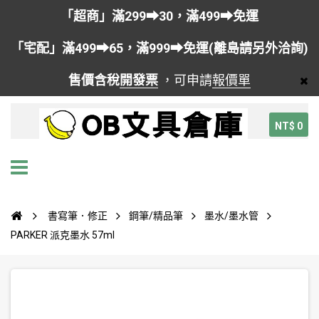
「超商」滿299➡30，滿499➡免運
「宅配」滿499➡65，滿999➡免運(離島請另外洽詢)
售價含稅
開發票
，可申請
報價單
NT$ 0
書寫筆．修正
鋼筆/精品筆
墨水/墨水管
PARKER 派克墨水 57ml