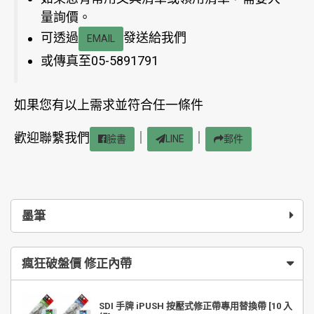
量詢價。
可透過
發送給我們
EMAIL
或傳真至05-5891791
如果您有以上需求並符合任一條件
歡迎聯繫我們
｜
｜
臉書
LINE
郵件
墨筆
瘋狂破盤價 修正內帶
SDI 手牌 iPUSH 按壓式修正帶專用替換帶 [10 入