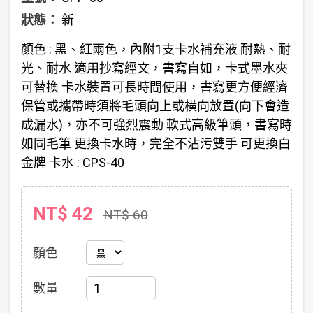
狀態：
新
顏色 : 黑、紅兩色，內附1支卡水補充液 耐熱、耐
光、耐水 適用抄寫經文，書寫自如，卡式墨水夾
可替換 卡水裝置可長時間使用，書寫更方便經濟
保管或攜帶時須將毛頭向上或橫向放置(向下會造
成漏水)，亦不可強烈震動 軟式高級筆頭，書寫時
如同毛筆 更換卡水時，完全不沾污雙手 可更換白
金牌 卡水 : CPS-40
NT$ 42
NT$ 60
顏色
數量