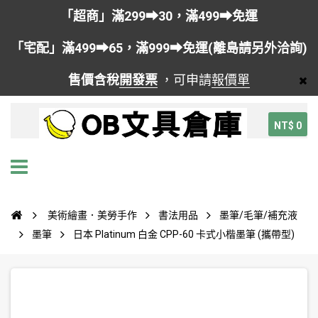
「超商」滿299➡30，滿499➡免運
「宅配」滿499➡65，滿999➡免運(離島請另外洽詢)
售價含稅
開發票
，可申請
報價單
NT$ 0
美術繪畫．美勞手作
書法用品
墨筆/毛筆/補充液
墨筆
日本 Platinum 白金 CPP-60 卡式小楷墨筆 (攜帶型)