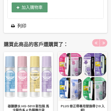
加入購物車
列印
購買此商品的客戶還購買了：
雄獅膠水 HG-5010 新包裝 馬
PLUS 修正帶專用替換帶 [10 入
卡龍色系 4 色隨機出貨
組]