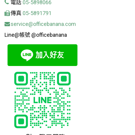
電話
05-5898066
傳真
05-5891791
service@officebanana.com
Line@帳號 @officebanana