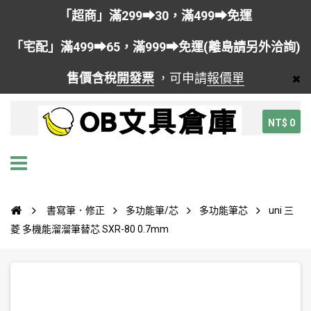
「超商」滿299➡30，滿499➡免運
「宅配」滿499➡65，滿999➡免運(離島請另外洽詢)
售價含稅
開發票
，可申請
報價單
NT$ 0
書寫筆．修正
多功能筆/芯
多功能筆芯
uni 三
菱 多機能溜溜筆替芯 SXR-80 0.7mm