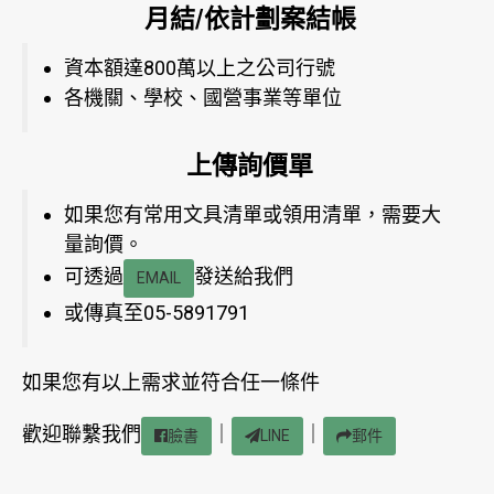
月結/依計劃案結帳
資本額達800萬以上之公司行號
各機關、學校、國營事業等單位
上傳詢價單
如果您有常用文具清單或領用清單，需要大
量詢價。
可透過
發送給我們
EMAIL
或傳真至05-5891791
如果您有以上需求並符合任一條件
歡迎聯繫我們
｜
｜
臉書
LINE
郵件