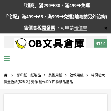
「超商」滿299➡30，滿499➡免運
「宅配」滿499➡65，滿999➡免運(離島請另外洽詢)
售價含稅
開發票
，可申請
報價單
NT$ 0
影印紙．紙製品
美術用紙
幼教用紙
特價超大
份量色紙(528 入).勞作.創作.DIY.四季紙品禮品