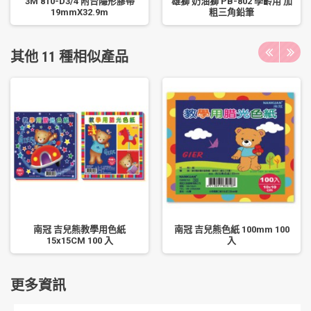
3M 810-D3/4 附台隱形膠帶
雄獅 奶油獅 PB-802 學齡用 加
19mmX32.9m
粗三角鉛筆
其他 11 種相似產品
南冠 吉兒熊教學用色紙
南冠 吉兒熊色紙 100mm 100
15x15CM 100 入
入
更多資訊