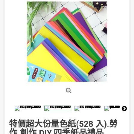
特價超大份量色紙(528 入).勞
作.創作.DIY.四季紙品禮品