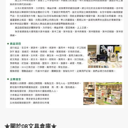
★關於OB文具倉庫★