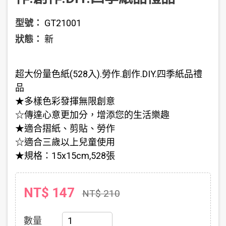
型號：
GT21001
狀態：
新
超大份量色紙(528入).勞作.創作.DIY.四季紙品禮
品
★多樣色彩發揮無限創意
☆傳達心意更加分，增添您的生活樂趣
★適合摺紙、剪貼、勞作
☆適合三歲以上兒童使用
★規格：15x15cm,528張
NT$ 147
NT$ 210
數量