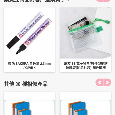
櫻花 SAKURA 白板筆 2.3mm
珠友 B8 電子發票/證件型網狀
/XLWBK
拉鏈袋(附名片袋) 顏色隨機
其他 30 種相似產品