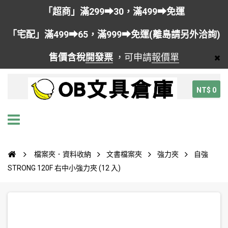
「超商」滿299➡30，滿499➡免運
「宅配」滿499➡65，滿999➡免運(離島請另外洽詢)
售價含稅
開發票
，可申請
報價單
NT$ 0
檔案夾．資料收納
文書檔案夾
強力夾
自強
STRONG 120F 右中小強力夾 (12 入)