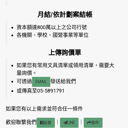
月結/依計劃案結帳
資本額達800萬以上之公司行號
各機關、學校、國營事業等單位
上傳詢價單
如果您有常用文具清單或領用清單，需要大
量詢價。
可透過
發送給我們
EMAIL
或傳真至05-5891791
如果您有以上需求並符合任一條件
歡迎聯繫我們
｜
｜
臉書
LINE
郵件