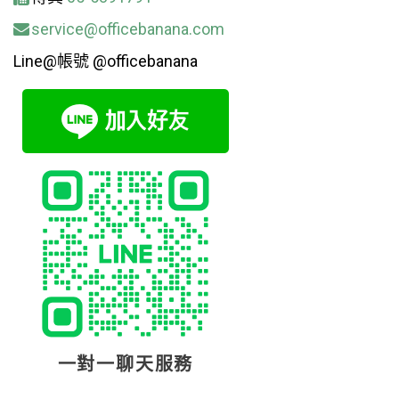
service@officebanana.com
Line@帳號 @officebanana
一對一聊天服務