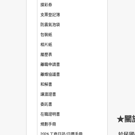
摸彩券
支票登記簿
防震氣泡袋
包裝紙
相片紙
履歷表
離職申請書
離婚協議書
和解書
讓渡證書
委託書
在職證明書
★關
規劃手冊
於民國
2026 工商日誌/日曆手冊