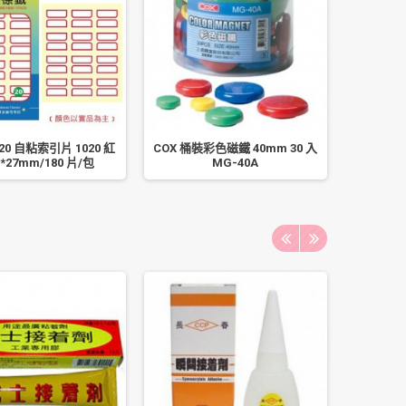
20 自粘索引片 1020 紅
COX 桶裝彩色磁鐵 40mm 30 入
雄獅油性
4*27mm/180 片/包
MG-40A