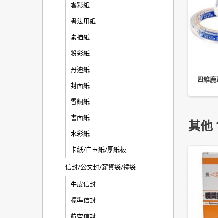
雲彩紙
書法用紙
素描紙
粉彩紙
丹迪紙
55S 中/西式 二孔拱型夾
OB 自動原子筆 0.7mm OB1007
四維鹿頭
封面紙
(1 打裝)
雪銅紙
書面紙
其他 
水彩紙
卡紙/白玉紙/厚紙板
信封/公文封/薪資袋/禮袋
牛皮信封
標準信封
航空信封