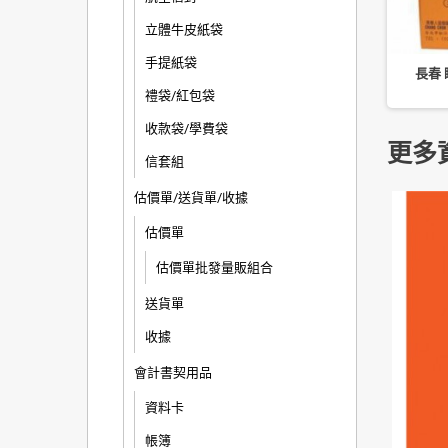
立體牛皮紙袋
手提紙袋
瞬間膠 瞬間接著劑 多用途
雄獅 GU-102 膠狀瞬間膠 快乾
長春 
4004 2g
3g
禮袋/紅包袋
收款袋/學費袋
更多
信套組
估價單/送貨單/收據
估價單
估價單批發量販組合
送貨單
收據
會計書契用品
資料卡
帳簿