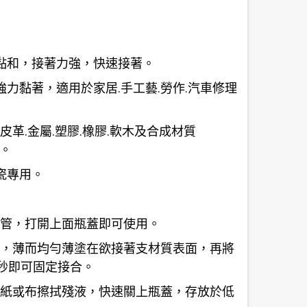
黏和，接著力強，快速接著。
力黏著，適用於家居.手工藝.勞作.汽車修理
.皮革.金屬.塑膠.橡膠.軟木及合成材質
等。
瓷專用。
上鋁管，打開上面瓶蓋即可使用。
著劑，薄而均勻薄塗在欲接著支材質表面，再將
0秒即可固定接合。
衛生紙或布擦拭殘液，快速關上瓶蓋，存放於低