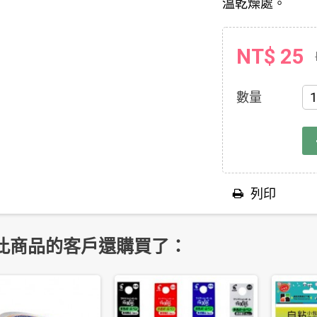
溫乾燥處。
NT$ 25
數量
列印
此商品的客戶還購買了：