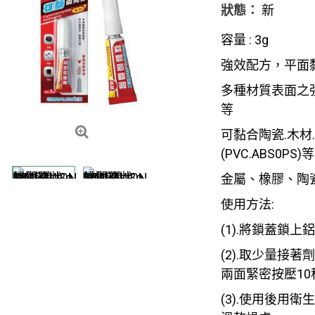
狀態：
新
容量 : 3g
強效配方，平面
多種材質表面之強
等
可黏合陶瓷.木材
(PVC.ABS0PS)
金屬、橡膠、陶
使用方法:
(1).將鎖蓋鎖
(2).取少量接
兩面緊密按壓1
(3).使用後用