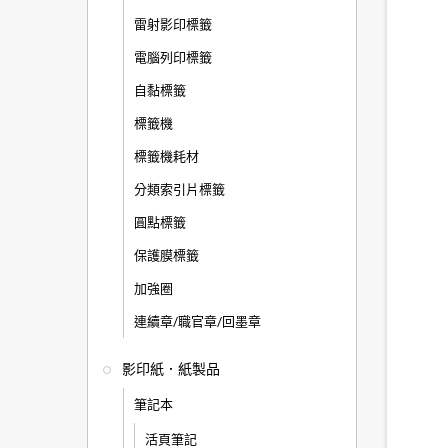
雷射影印標籤
電腦列印標籤
自黏標籤
標籤機
標籤機耗材
分類索引片標籤
圓點標籤
保護膜標籤
加強圈
連續章/職官章/回墨章
影印紙．紙製品
筆記本
活頁筆記