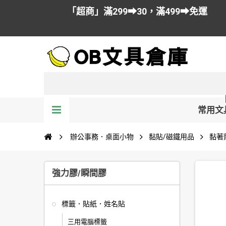
「超商」滿299➡30，滿499➡免運
常用文
辦公事務．桌面小物
黏貼/磁鐵用品
黏著
強力膠/瞬間膠
標籤．貼紙．姓名貼
三用電腦標籤