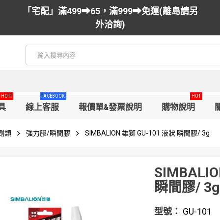
「宅配」滿499➡65，滿999➡免運(離島請另
外洽詢)
HOT!
FACEBOOK
HOT
具
線上客服
報價單&發票說明
購物說明
劑類
強力膠/瞬間膠
SIMBALION 雄獅 GU-101 液狀 瞬間膠/ 3g
SIMBALI
瞬間膠/ 3g
型號：
GU-101