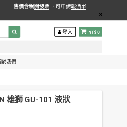
售價含稅
開發票
，可申請
報價單
登入
NT$ 0
關於我們
ON 雄獅 GU-101 液狀