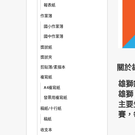
報表紙
作業簿
國小作業簿
國中作業簿
獎狀紙
獎狀夾
關於
剪貼簿/素描本
複寫紙
雄獅
A4複寫紙
雄獅
發票用複寫紙
主要
稿紙/十行紙
賽，
稿紙
收支本