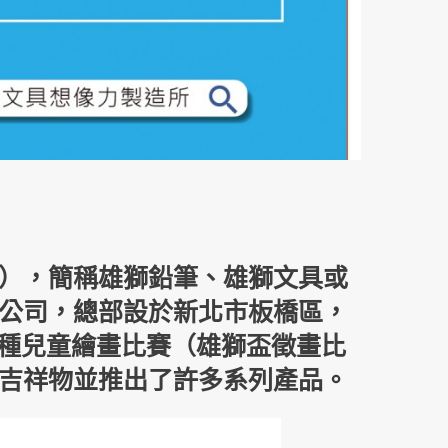
Ltd.），簡稱
雄獅鉛筆
、
雄獅文具
或
公司，總部設於
新北市板橋區
，
種兒童繪畫比賽（雄獅盃徵畫比
吉祥物
並推出了許多系列產品。