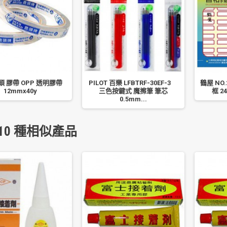
 膠帶 OPP 透明膠帶
PILOT 百樂 LFBTRF-30EF-3
鶴屋 NO.
12mmx40y
三色按鍵式 魔擦筆 筆芯
框 2
0.5mm...
10 種相似產品