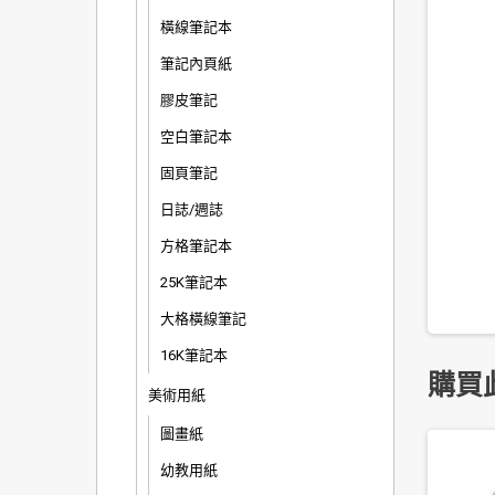
橫線筆記本
筆記內頁紙
膠皮筆記
空白筆記本
固頁筆記
日誌/週誌
方格筆記本
25K筆記本
大格橫線筆記
16K筆記本
購買
美術用紙
圖畫紙
幼教用紙