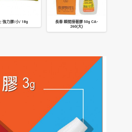
 強力膠/小/ 18g
長春 瞬間接著膠 50g CA-
SIMBAL
260(大)