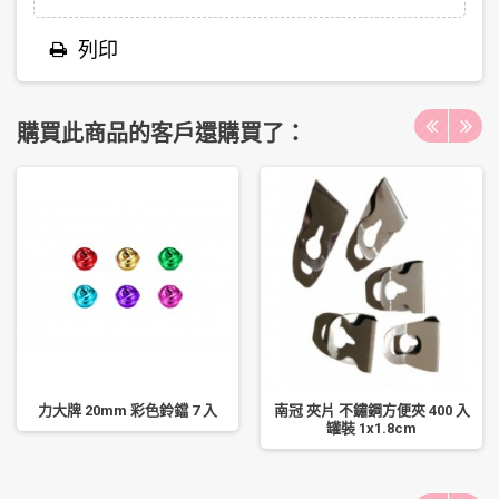
列印
購買此商品的客戶還購買了：
力大牌 20mm 彩色鈴鐺 7 入
南冠 夾片 不鏽鋼方便夾 400 入
罐裝 1x1.8cm