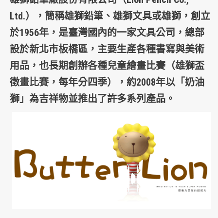
Ltd.），簡稱
雄獅鉛筆
、
雄獅文具
或
雄獅
，創立
於1956年，是
臺灣
國內的一家
文具
公司，總部
設於
新北市板橋區
，主要生產各種書寫與美術
用品，也長期創辦各種兒童繪畫比賽（雄獅盃
徵畫比賽，每年分四季），約2008年以「奶油
獅」為
吉祥物
並推出了許多系列產品。