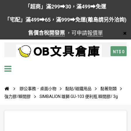
「超商」滿299➡30，滿499➡免運
「宅配」滿499➡65，滿999➡免運(離島請另外洽詢)
售價含稅
開發票
，可申請
報價單
NT$ 0
辦公事務．桌面小物
黏貼/磁鐵用品
黏著劑類
強力膠/瞬間膠
SIMBALION 雄獅 GU-103 便利瓶 瞬間膠/ 3g