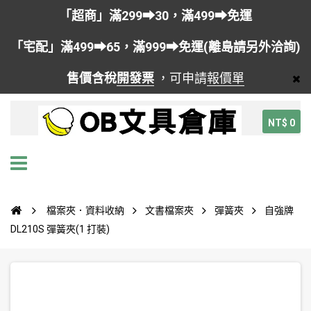
「超商」滿299➡30，滿499➡免運
「宅配」滿499➡65，滿999➡免運(離島請另外洽詢)
售價含稅
開發票
，可申請
報價單
NT$ 0
檔案夾．資料收納
文書檔案夾
彈簧夾
自強牌
DL210S 彈簧夾(1 打裝)