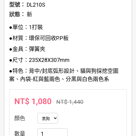
型號：
DL210S
狀態：
新
●單位：1打裝
●材質：環保可回收P.P板
●金具：彈簧夾
●尺寸：235X28X307mm
●特色：背中/封底弧形設計、貓與狗採挖空圖
案、內袋-紅與藍兩色、分黑與白色兩色系
NT$ 1,080
NT$ 1,440
顏色
數量