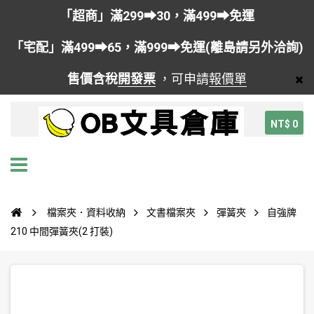
「超商」滿299➡30，滿499➡免運
「宅配」滿499➡65，滿999➡免運(離島請另外洽詢)
售價含稅
開發票
，可申請
報價單
NT$ 0
檔案夾．資料收納
文書檔案夾
彈簧夾
自強牌
210 中間彈簧夾(2 打裝)