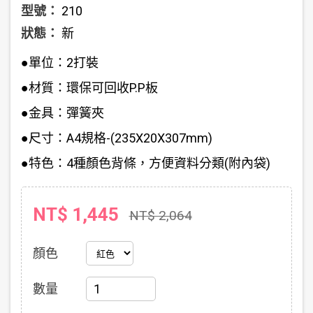
型號：
210
狀態：
新
●單位：2打裝
●材質：環保可回收P.P板
●金具：彈簧夾
●尺寸：A4規格-(235X20X307mm)
●特色：4種顏色背條，方便資料分類(附內袋)
NT$ 1,445
NT$ 2,064
顏色
數量