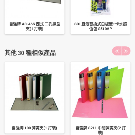
自強牌 A3-46S 西式 二孔拱型
SDI 直液替換式白板筆+卡水超
夾(1 打裝)
值包 S510VP
其他 30 種相似產品
自強牌 100 彈簧夾(1 打裝)
自強牌 S211 中間彈簧夾(2 打
裝)