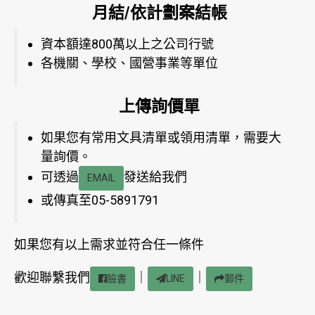
月結/依計劃案結帳
資本額達800萬以上之公司行號
各機關、學校、國營事業等單位
上傳詢價單
如果您有常用文具清單或領用清單，需要大
量詢價。
可透過
發送給我們
EMAIL
或傳真至05-5891791
如果您有以上需求並符合任一條件
歡迎聯繫我們
｜
｜
臉書
LINE
郵件