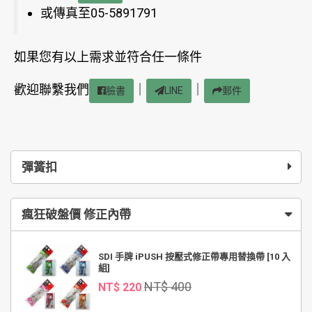
或傳真至05-5891791
如果您有以上需求並符合任一條件
歡迎聯繫我們
｜
｜
臉書
LINE
郵件
彈簧扣
瘋狂破盤價 修正內帶
SDI 手牌 iPUSH 按壓式修正帶專用替換帶 [10 入
組]
NT$ 400
NT$ 220