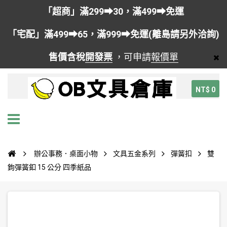
「超商」滿299➡30，滿499➡免運
「宅配」滿499➡65，滿999➡免運(離島請另外洽詢)
售價含稅
開發票
，可申請
報價單
NT$ 0
辦公事務．桌面小物
文具五金系列
彈簧扣
雙
鉤彈簧釦 15 公分 四季紙品