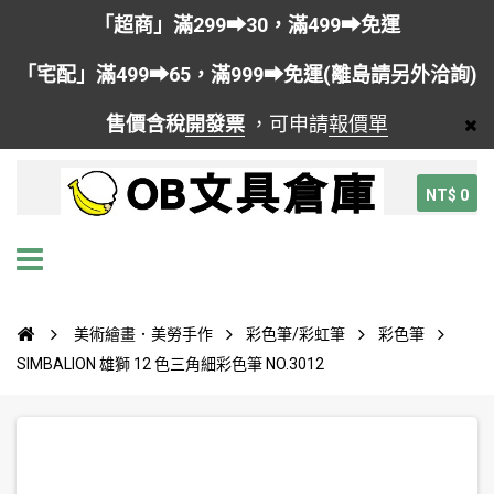
「超商」滿299➡30，滿499➡免運
「宅配」滿499➡65，滿999➡免運(離島請另外洽詢)
售價含稅
開發票
，可申請
報價單
NT$ 0
美術繪畫．美勞手作
彩色筆/彩虹筆
彩色筆
SIMBALION 雄獅 12 色三角細彩色筆 NO.3012