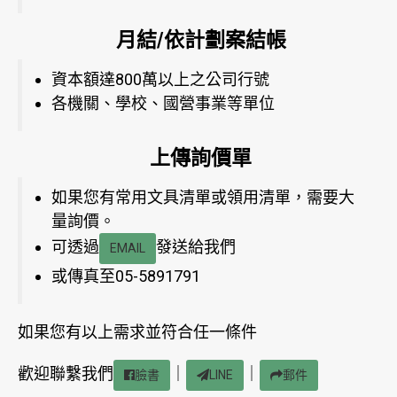
月結/依計劃案結帳
資本額達800萬以上之公司行號
各機關、學校、國營事業等單位
上傳詢價單
如果您有常用文具清單或領用清單，需要大
量詢價。
可透過
發送給我們
EMAIL
或傳真至05-5891791
如果您有以上需求並符合任一條件
歡迎聯繫我們
｜
｜
臉書
LINE
郵件