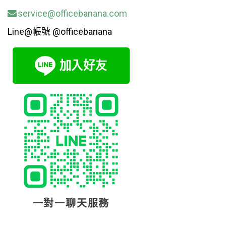
service@officebanana.com
Line@帳號 @officebanana
一對一聊天服務