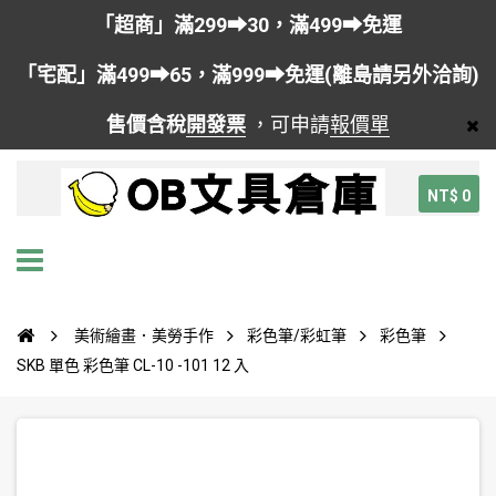
「超商」滿299➡30，滿499➡免運
「宅配」滿499➡65，滿999➡免運(離島請另外洽詢)
售價含稅
開發票
，可申請
報價單
NT$ 0
美術繪畫．美勞手作
彩色筆/彩虹筆
彩色筆
SKB 單色 彩色筆 CL-10 -101 12 入