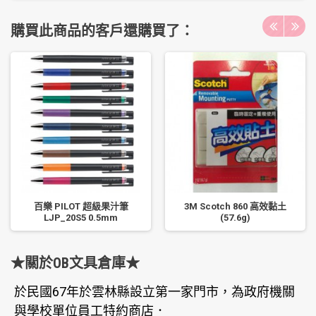
購買此商品的客戶還購買了：
百樂 PILOT 超級果汁筆
3M Scotch 860 高效黏土
LJP_20S5 0.5mm
(57.6g)
★關於OB文具倉庫★
於民國67年於雲林縣設立第一家門市，為政府機關
與學校單位員工特約商店．