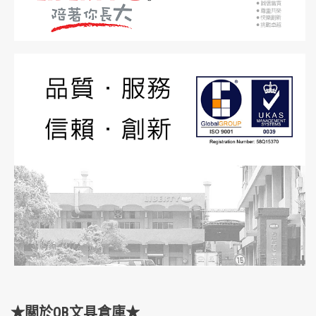
★關於OB文具倉庫★