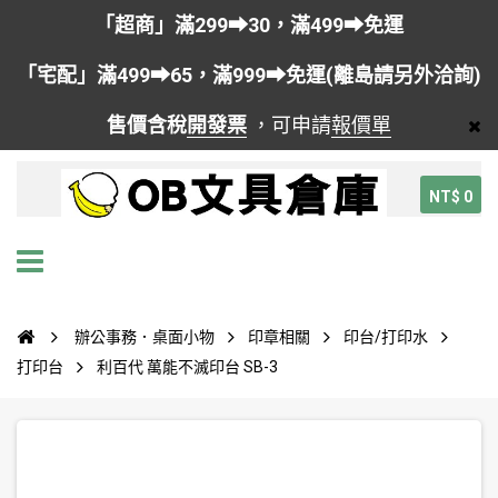
「超商」滿299➡30，滿499➡免運
「宅配」滿499➡65，滿999➡免運(離島請另外洽詢)
售價含稅
開發票
，可申請
報價單
NT$ 0
辦公事務．桌面小物
印章相關
印台/打印水
打印台
利百代 萬能不滅印台 SB-3