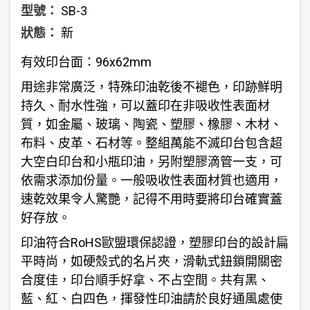
型號：
SB-3
狀態：
新
有效印台面：96x62mm
用途非常廣泛，特殊印油乾後不褪色，印跡鮮明
持久、耐水性強，可以蓋印在非吸收性表面材
質，如金屬、玻璃、陶瓷、塑膠、橡膠、木材、
布料、皮革、石材等。整組萬能不滅印台包含超
大空白印台和小瓶印油，另附塑膠滴管一支，可
依需求添加份量。一般吸收性表面材質也適用，
速乾效果令人驚艷，記得不用時要將印台確實蓋
好存放。
印油符合RoHS歐盟環保認證，塑膠印台的設計扁
平時尚，如硬殼式的名片夾，滑軌式鈕鎖開關密
合度佳，印台順手好拿、不占空間。共有黑、
藍、紅、白四色，揮發性印油請於良好通風處使