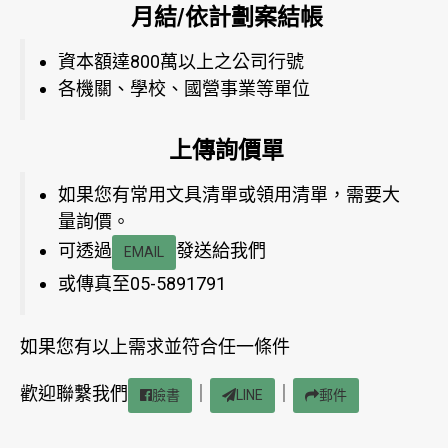
月結/依計劃案結帳
資本額達800萬以上之公司行號
各機關、學校、國營事業等單位
上傳詢價單
如果您有常用文具清單或領用清單，需要大
量詢價。
可透過
發送給我們
EMAIL
或傳真至05-5891791
如果您有以上需求並符合任一條件
歡迎聯繫我們
｜
｜
臉書
LINE
郵件