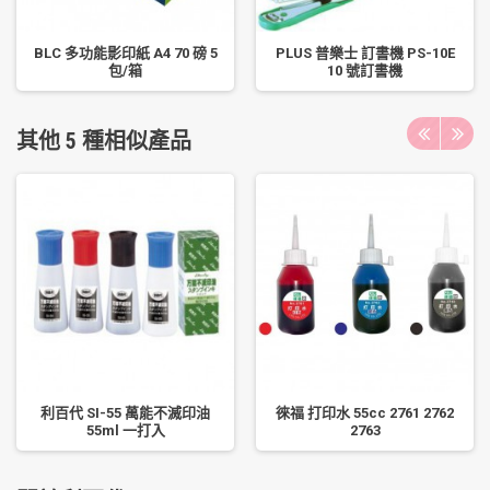
BLC 多功能影印紙 A4 70 磅 5
PLUS 普樂士 訂書機 PS-10E
包/箱
10 號訂書機
其他 5 種相似產品
利百代 SI-55 萬能不滅印油
徠福 打印水 55cc 2761 2762
55ml 一打入
2763