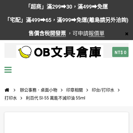
「超商」滿299➡30，滿499➡免運
「宅配」滿499➡65，滿999➡免運(離島請另外洽詢)
售價含稅
開發票
，可申請
報價單
NT$ 0
辦公事務．桌面小物
印章相關
印台/打印水
打印水
利百代 SI-55 萬能不滅印油 55ml