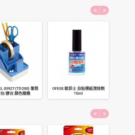
 03927 (TD200) 筆筒
OFESE 歐菲士 自粘標紙清除劑
PILOT
台/膠台 顏色隨機
15ml
0