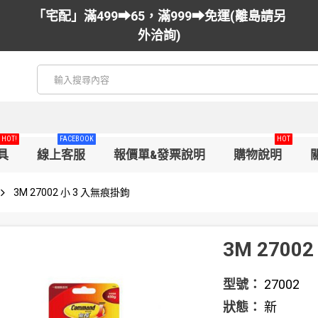
「宅配」滿499➡65，滿999➡免運(離島請另
外洽詢)
HOT!
FACEBOOK
HOT
具
線上客服
報價單&發票說明
購物說明
3M 27002 小 3 入無痕掛鉤
3M 2700
型號：
27002
狀態：
新