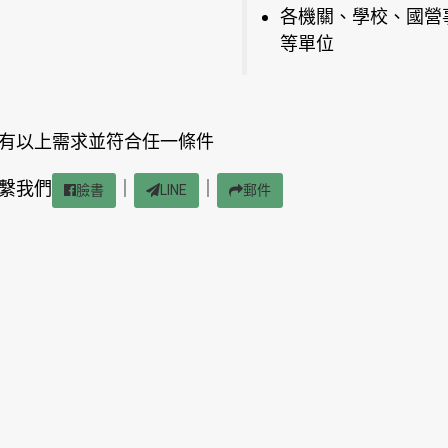
各機關、學校、國營
等單位
有以上需求並符合任一條件
繫我們
｜
｜
臉書
LINE
郵件