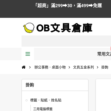
「超商」滿299➡30，滿499➡免運
常用文
辦公事務．桌面小物
文具五金系列
掛鉤
掛鉤
標籤．貼紙．姓名貼
三用電腦標籤