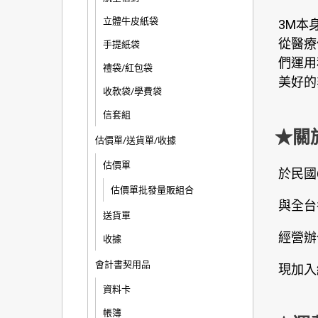
立體牛皮紙袋
3M本
從醫療
手提紙袋
們運用
禮袋/紅包袋
美好的
收款袋/學費袋
信套組
★關
估價單/送貨單/收據
估價單
於民國
估價單批發量販組合
與全台
送貨單
經營辦
收據
會計書契用品
現加入
資料卡
帳簿