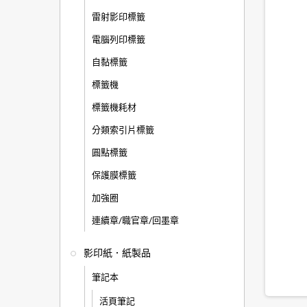
雷射影印標籤
電腦列印標籤
自黏標籤
標籤機
標籤機耗材
分類索引片標籤
圓點標籤
保護膜標籤
加強圈
連續章/職官章/回墨章
影印紙．紙製品
筆記本
活頁筆記