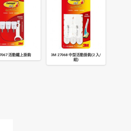
27067 活動鐵上掛鉤
3M 27068 中型活動掛鉤(2 入/
3M 無痕
組)