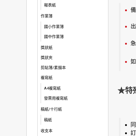
報表紙
備
作業簿
出
國小作業簿
國中作業簿
急
獎狀紙
獎狀夾
如
剪貼簿/素描本
複寫紙
A4複寫紙
★特
發票用複寫紙
稿紙/十行紙
稿紙
同
收支本
訂