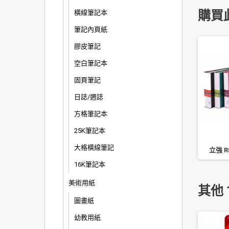
購買
橫線筆記本
筆記內頁紙
膠皮筆記
空白筆記本
固頁筆記
日誌/週誌
方格筆記本
25K筆記本
大格橫線筆記
畫紙/100 張/包 120 磅
巨倫 A-1168 三色原子筆
立強 R
16K筆記本
美術用紙
其他 
圖畫紙
幼教用紙