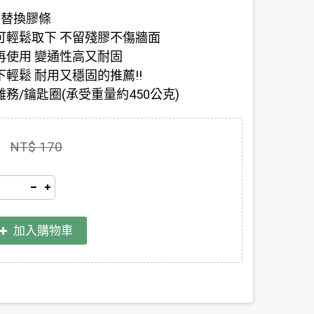
片替換膠條
可輕鬆取下 不留殘膠不傷牆面
再使用 變通性高又耐固
輕鬆 耐用又穩固的推薦!!
務/鑰匙圈(承受重量約450公克)
NT$ 170
加入購物車