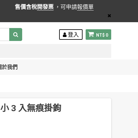
售價含稅
開發票
，可申請
報價單
登入
NT$ 0
關於我們
2 小 3 入無痕掛鉤