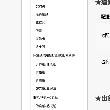
★運
契約書
活頁帳紙
配送
單據類
傳票
宅配
考勤卡
收支簿
計算紙/便條紙/單線簿/方格紙
超商
計算紙/便條紙
方格紙
企劃紙
報告紙/單線簿
★出
事務/傳真/報表紙
傳真紙/熱感紙