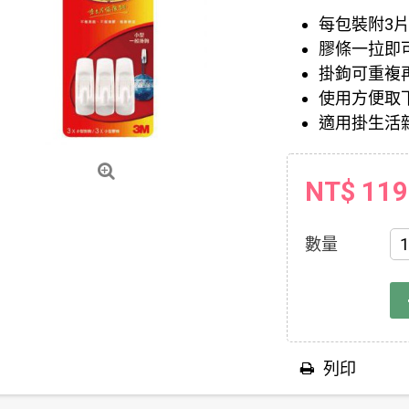
每包裝附3
膠條一拉即
掛鉤可重複
使用方便取下
適用掛生活雜
NT$ 119
數量
列印