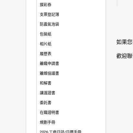
摸彩券
支票登記簿
防震氣泡袋
包裝紙
如果您
相片紙
履歷表
歡迎聯
離職申請書
離婚協議書
和解書
讓渡證書
委託書
在職證明書
規劃手冊
2026 工商日誌/日曆手冊