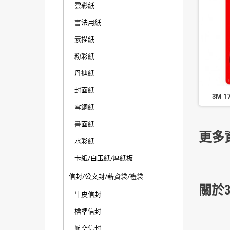
雲彩紙
書法用紙
素描紙
粉彩紙
丹迪紙
封面紙
7071 大型鐵上鉤無痕掛鉤
3M 無痕掛鉤相框繩索型/17041
3M 
雪銅紙
書面紙
更多
水彩紙
卡紙/白玉紙/厚紙板
信封/公文封/薪資袋/禮袋
關於3
牛皮信封
標準信封
航空信封