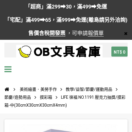
「超商」滿299➡30，滿499➡免運
「宅配」滿499➡65，滿999➡免運(離島請另外洽詢)
售價含稅
開發票
，可申請
報價單
NT$ 0
美術繪畫．美勞手作
教學/益智/節慶/運動用品
節慶/造勢用品
摸彩箱
LIFE 徠福 NO.1191 壓克力抽獎/摸彩
箱-中(30cmX30cmX30cmX4mm)