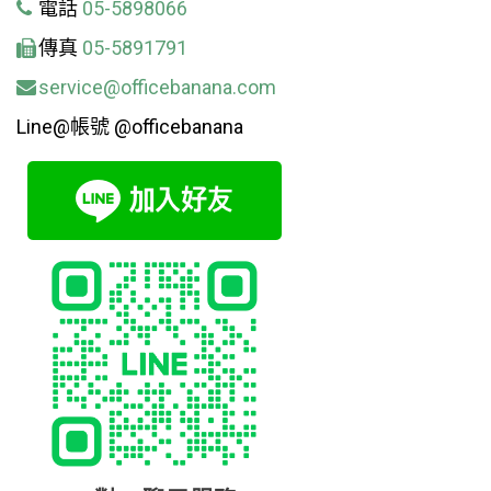
電話
05-5898066
傳真
05-5891791
service@officebanana.com
Line@帳號 @officebanana