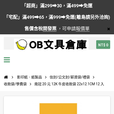
「超商」滿299➡30，滿499➡免運
「宅配」滿499➡65，滿999➡免運(離島請另外洽詢)
售價含稅
開發票
，可申請
報價單
NT$ 0
影印紙．紙製品
信封/公文封/薪資袋/禮袋
收款袋/學費袋
南冠 20 元 12K 牛皮收款袋 22x12.1CM 12 入