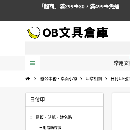
「超商」滿299➡30，滿499➡免運
常用文
辦公事務．桌面小物
印章相關
日付印/號
日付印
標籤．貼紙．姓名貼
三用電腦標籤