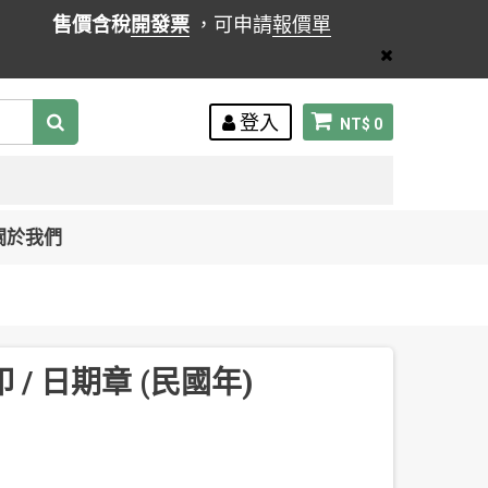
售價含稅
開發票
，可申請
報價單
登入
NT$ 0
關於我們
 / 日期章 (民國年)