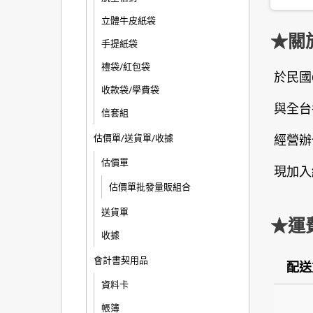
立體牛皮紙袋
★關
手提紙袋
禮袋/紅包袋
於民國
收款袋/學費袋
與全台
信套組
估價單/送貨單/收據
經營辦
估價單
現加入
估價單批發量販組合
送貨單
★運
收據
會計書契用品
配送
資料卡
帳簿