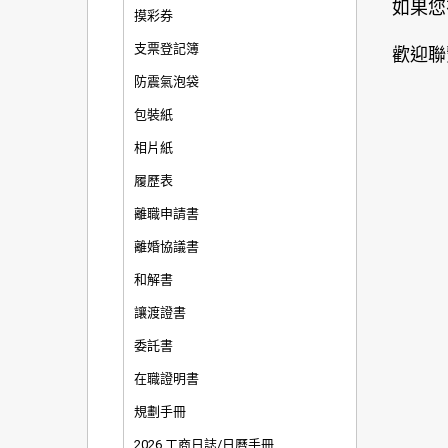
如果您
摸彩券
支票登記簿
歡迎聯
防震氣泡袋
包裝紙
相片紙
履歷表
離職申請書
離婚協議書
和解書
讓渡證書
委託書
在職證明書
規劃手冊
2026 工商日誌/日曆手冊