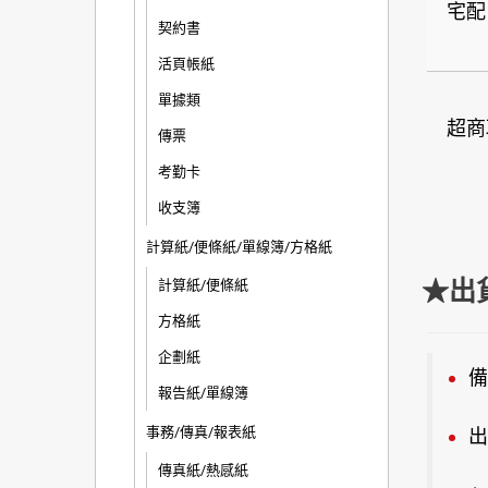
宅配
契約書
活頁帳紙
單據類
超商
傳票
考勤卡
收支簿
計算紙/便條紙/單線簿/方格紙
★出
計算紙/便條紙
方格紙
企劃紙
備
報告紙/單線簿
事務/傳真/報表紙
出
傳真紙/熱感紙