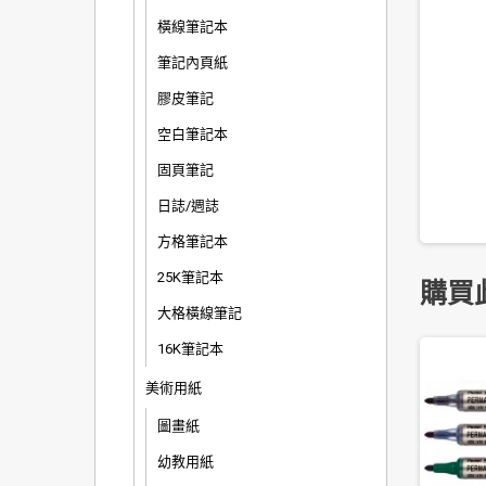
橫線筆記本
筆記內頁紙
膠皮筆記
空白筆記本
固頁筆記
日誌/週誌
方格筆記本
25K筆記本
購買
大格橫線筆記
16K筆記本
美術用紙
圖畫紙
幼教用紙