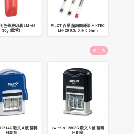
明色朱液印油 LM-66
PILOT 百樂 超細鋼珠筆 HI-TEC
ABEL 力
30g (軟管)
LH-20 0.3/ 0.4/ 0.5mm
封箱切台/
o 12614C 歐文 4 號 翻轉
kw-trio 12603C 歐文 5 號 翻轉
kw-trio
日期章
日期章